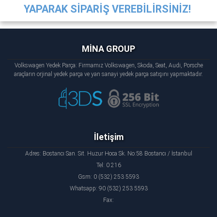
YAPARAK SİPARİŞ VEREBİLİRSİNİZ!
MİNA GROUP
Volkswagen Yedek Parça: Firmamız Volkswagen, Skoda, Seat, Audi, Porsche
araçların orjinal yedek parça ve yan sanayi yedek parça satışını yapmaktadır.
İletişim
Adres: Bostancı San. Sit. Huzur Hoca Sk. No:58 Bostancı / İstanbul
Tel: 0 216
Gsm: 0 (532) 253 5593
Whatsapp: 90 (532) 253 5593
Fax: