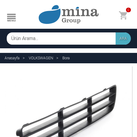
0
ARA
Anasayfa
VOLKSWAGEN
Bora