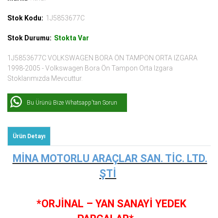
Stok Kodu:
1J5853677C
Stok Durumu:
Stokta Var
1J5853677C VOLKSWAGEN BORA ÖN TAMPON ORTA IZGARA
1998-2005 - Volkswagen Bora Ön Tampon Orta Izgara
Stoklarımızda Mevcuttur.
Bu Ürünü Bize Whatsapp'tan Sorun
Ürün Detayı
MİNA MOTORLU ARAÇLAR SAN. TİC. LTD.
ŞTİ
*ORJİNAL – YAN SANAYİ YEDEK