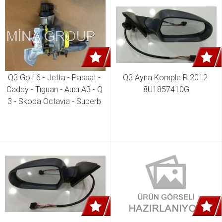
Q3 Golf 6 - Jetta - Passat - 
Q3 Ayna Komple R 2012 
Caddy - Tıguan - Audı A3 - Q 
8U1857410G
3 - Skoda Octavia - Superb 
2.0 Tdı Clca - Clcb - Cfhc - 
Cffa - Cllb Motor Turbo 03L 
253 056 G 03L 253 056 T 