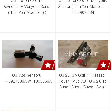
Q3  1.6 Tdı - 2.0 Tdı 
Q3 1.6 Tdı - 2.0 Tdı Manyetik 
Devirdaim + Manyetik Sensör 
Sensör ( Tüm Yeni Modeller )  
( Tüm Yeni Modeller ) ( 
04L 907 284
Elektrikli ) 04L 121 011 04L 
121 011 E 04L 907 284 
Q3  Abs Sensörü  
Q3 2013 > Golf 7 - Passat - 
1K0927808A WHT003858A
Tiguan - Audı A3 - Q 3 2.0 Tdı 
Cuna - Cupa - Cuwa - Cyla - 
Dfua - Dbga Motor Turbo 04L 
253 010 H