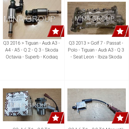
Q3 2016 > Tiguan - Audı A3 - 
Q3 2013 > Golf 7 - Passat - 
A4 - A5 - Q 2 - Q 3 - Skoda 
Polo - Tiguan - Audı A3 - Q 3 
Octavia - Superb - Kodıaq 
- Seat Leon - Ibiza Skoda 
1.2 Tsı - 1.4 Tsı Benzinli 
Superb 1.4 Tsı Czea Motor 
Enjektör  04E 906 036 AF
Külbütör Kapağı Komple + 
Eksantrik Milleri 04E 103 469 
CK