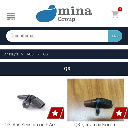
0
ARA
Anasayfa
AUDİ
Q3
Q3
Q3  Abs Sensörü ön + Arka 
Q3  şanzıman Konum 