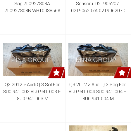
Sağ 7L0927808A 
Sensörü  02T906207 
7L0927808B WHT003856A
02T906207A 02T906207D
Q3 2012 > Audı Q 3 Sol Far 
Q3 2012 > Audı Q 3 Sağ Far 
8U0 941 003 8U0 941 003 F 
8U0 941 004 8U0 941 004 F 
8U0 941 003 M
8U0 941 004 M