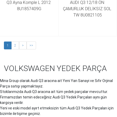
Q3 Ayna Komple L 2012 
AUDI Q3 12/18 ÖN 
8U1857409G
ÇAMURLUK DELİKSİZ SOL 
TW 8U0821105
1
2
>
>>
VOLKSWAGEN YEDEK PARÇA
Mina Group olarak Audi
Q3
aracına ait Yeni Yan Sanayi ve Sıfır Orjinal
Parça satışı yapmaktayız.
Stoklarımızda Audi
Q3
aracına ait tüm yedek parçalar mevcuttur.
Firmamızdan temin edeceğiniz Audi
Q3
Yedek Parçaları aynı gün
kargoya verilir.
Yeni ve eski model ayırt etmeksizin tüm Audi
Q3
Yedek Parçaları için
bizimle iletişime geçiniz.