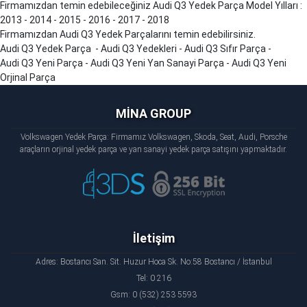
Firmamızdan temin edebileceğiniz Audi
Q3
Yedek Parça Model Yılları :
2013 - 2014 - 2015 - 2016 - 2017 - 2018
Firmamızdan Audi
Q3
Yedek Parçalarını temin edebilirsiniz.
Audi
Q3
Yedek Parça - Audi
Q3
Yedekleri - Audi
Q3
Sıfır Parça -
Audi
Q3
Yeni Parça - Audi
Q3
Yeni Yan Sanayi Parça - Audi
Q3
Yeni
Orjinal Parça
MİNA GROUP
Volkswagen Yedek Parça: Firmamız Volkswagen, Skoda, Seat, Audi, Porsche
araçların orjinal yedek parça ve yan sanayi yedek parça satışını yapmaktadır.
İletişim
Adres: Bostancı San. Sit. Huzur Hoca Sk. No:58 Bostancı / İstanbul
Tel: 0 216
Gsm: 0 (532) 253 5593