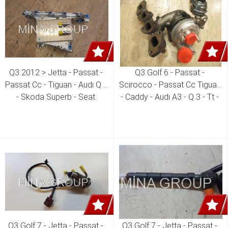
Q3 2012 > Jetta - Passat - 
Q3 Golf 6 - Passat - 
Passat Cc - Tiguan - Audı Q 3 
Scirocco - Passat Cc Tiguan 
- Skoda Superb - Seat 
- Caddy - Audı A3 - Q 3 - Tt - 
Toledo 2.0 Tdı Cuua - Cuub - 
Skoda Superb - Yeti Seat 
Cuvc - Cuve - Cuwa Motor 
Leon - Altea 2.0 Tdı Cfgb - 
Intercooler ( Turbo ) 
Cfgc - Cfja Motor Turbo 03L 
Radyatörü + Emme 
253 019 Q 03L 253 010 E 
Manifoldu ( Komple )  04L 
03L 253 010 F
129 766 AH 04L 129 766 AQ 
04L 129 711 D 04L 129 711 
AB
Q3 Golf 7 - Jetta - Passat - 
Q3 Golf 7 - Jetta - Passat - 