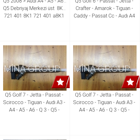
Q5 2008 > Audı A4 - A5 - A6 - 
Q5 Golf 6 - Passat - Jetta - 
Q5 Debriyaj Merkezi üst  8K1 
Crafter - Amarok - Tiguan - 
721 401 8K1 721 401 a8K1 
Caddy - Passat Cc - Audı A4 
721 401 B 8K1 721 401 D 
- A5 - Q5 - Skoda Superb 2.0 
8K1 721 401 G
Tdı Ckub - Ckuc -clca - Clcb -
cktb - Cktc - Cffa - Cffb - 
Cnfa - Cfhc Motor Enjektör 
03L 130 277 J 03L 130 277 
Q
Q5 Golf 7 - Jetta - Passat - 
Q5 Golf 7 - Jetta - Passat - 
Scirocco - Tiguan - Audı A3 - 
Scirocco - Tiguan - Audı A3 - 
A4 - A5 - A6 - Q 3 - Q5 - 
A4 - A5 - A6 - Q 3 - Q5 - 
Skoda Octavia - Superb 1.6 
Skoda Octavia - Superb 1.6 
Tdı - 2.0 Tdı Enjektör ( Tüm 
Tdı - 2.0 Tdı Enjektör ( Tüm 
Yeni Modeller )  04L 130 277 
Yeni Modeller )  04L 130 277 
E 04L 130 277 AK
04L 130 277 AC 