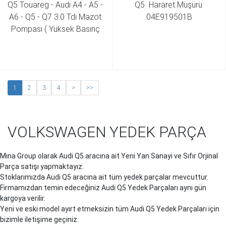
Q5 Touareg - Audı A4 - A5 - 
Q5  Hararet Müşürü 
A6 - Q5 - Q7 3.0 Tdı Mazot 
04E919501B
Pompası ( Yüksek Basınç 
Pompası ) 059 130 755 AB 
059 130 755 AH 059 130 
755 BB 059 130 755 BK 059 
130 755 BS
1
2
3
4
>
>>
VOLKSWAGEN YEDEK PARÇA
Mina Group olarak Audi
Q5
aracına ait Yeni Yan Sanayi ve Sıfır Orjinal
Parça satışı yapmaktayız.
Stoklarımızda Audi
Q5
aracına ait tüm yedek parçalar mevcuttur.
Firmamızdan temin edeceğiniz Audi
Q5
Yedek Parçaları aynı gün
kargoya verilir.
Yeni ve eski model ayırt etmeksizin tüm Audi
Q5
Yedek Parçaları için
bizimle iletişime geçiniz.