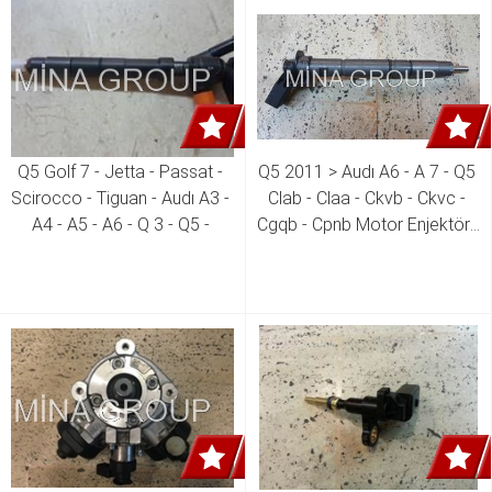
Q5 Golf 7 - Jetta - Passat - 
Q5 2011 > Audı A6 - A 7 - Q5 
Scirocco - Tiguan - Audı A3 - 
Clab - Claa - Ckvb - Ckvc - 
A4 - A5 - A6 - Q 3 - Q5 - 
Cgqb - Cpnb Motor Enjektör ( 
Skoda Octavia - Superb 1.6 
6 Silindir Dizel )  059 130 277 
Tdı - 2.0 Tdı Enjektör ( Tüm 
CK 059 130 277 EL
Yeni Modeller )  04L 130 277 
D