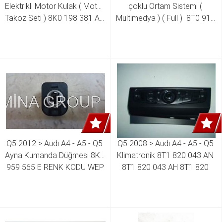
Elektrikli Motor Kulak ( Motor 
çoklu Ortam Sistemi ( 
Takoz Seti ) 8K0 198 381 AQ 
Multimedya ) ( Full )  8T0 919 
8R0 198 381 B 8K0 199 381 
609 8T0 919 609 a8T0 919 
PD 
611 8T0 919 611 A RENK 
KODU WFX
Q5 2012 > Audı A4 - A5 - Q5 
Q5 2008 > Audı A4 - A5 - Q5 
Ayna Kumanda Düğmesi 8K0 
Klimatronik 8T1 820 043 AN 
959 565 E RENK KODU WEP
8T1 820 043 AH 8T1 820 
043 AS 