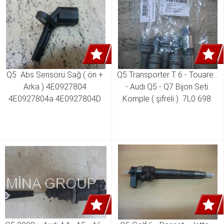
Q5  Abs Sensörü Sağ ( ön + 
Q5 Transporter T 6 - Touareg 
Arka ) 4E0927804 
- Audı Q5 - Q7 Bijon Seti 
4E0927804a 4E0927804D 
Komple ( şifreli )  7L0 698 
4E0927804F
139 A