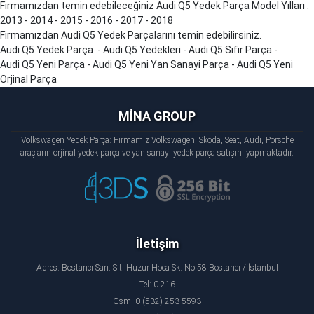
Firmamızdan temin edebileceğiniz Audi
Q5
Yedek Parça Model Yılları :
2013 - 2014 - 2015 - 2016 - 2017 - 2018
Firmamızdan Audi
Q5
Yedek Parçalarını temin edebilirsiniz.
Audi
Q5
Yedek Parça - Audi
Q5
Yedekleri - Audi
Q5
Sıfır Parça -
Audi
Q5
Yeni Parça - Audi
Q5
Yeni Yan Sanayi Parça - Audi
Q5
Yeni
Orjinal Parça
MİNA GROUP
Volkswagen Yedek Parça: Firmamız Volkswagen, Skoda, Seat, Audi, Porsche
araçların orjinal yedek parça ve yan sanayi yedek parça satışını yapmaktadır.
İletişim
Adres: Bostancı San. Sit. Huzur Hoca Sk. No:58 Bostancı / İstanbul
Tel: 0 216
Gsm: 0 (532) 253 5593