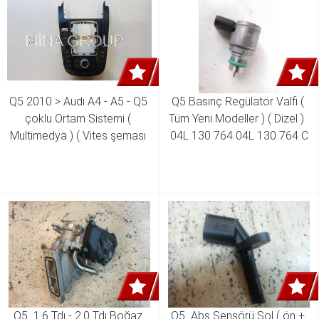
Q5 2010 > Audı A4 - A5 - Q5 
Q5 Basınç Regülatör Valfi ( 
çoklu Ortam Sistemi ( 
Tüm Yeni Modeller ) ( Dizel )  
Multimedya ) ( Vites şeması 
04L 130 764 04L 130 764 C
Hariç )  8T0 919 609 8T0 
919 609 a8T0 919 611 8T0 
919 611 A RENK KODU WFX
Q5  1.6 Tdı - 2.0 Tdı Boğaz 
Q5  Abs Sensörü Sol ( ön + 