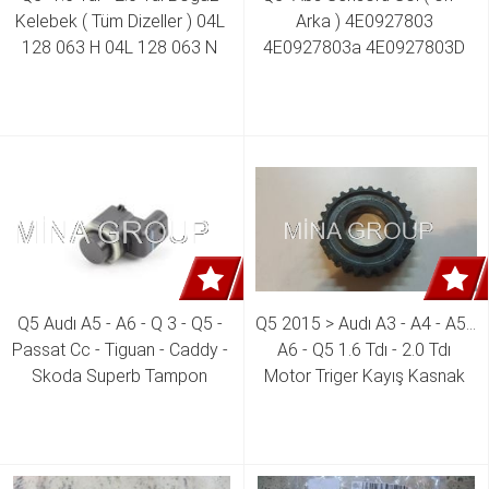
Kelebek ( Tüm Dizeller ) 04L 
Arka ) 4E0927803 
128 063 H 04L 128 063 N 
4E0927803a 4E0927803D 
04L 128 063 P 04L 128 063 
4E0927803F
J 04L 128 063 T
Q5 Audı A5 - A6 - Q 3 - Q5 - 
Q5 2015 > Audı A3 - A4 - A5 - 
Passat Cc - Tiguan - Caddy - 
A6 - Q5 1.6 Tdı - 2.0 Tdı 
Skoda Superb Tampon 
Motor Triger Kayış Kasnak 
Sensörü 1S0 919 275 D
04L 105 263 D