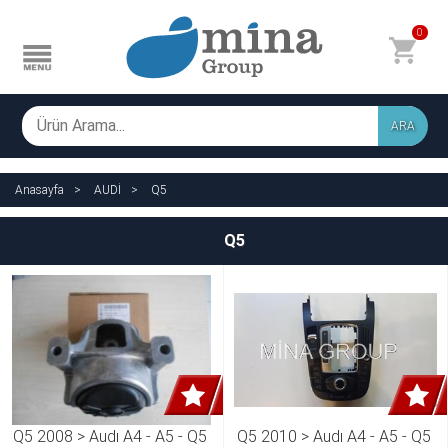
0
ARA
Anasayfa
AUDİ
Q5
Q5
Q5 2008 > Audı A4 - A5 - Q5 
Q5 2010 > Audı A4 - A5 - Q5 