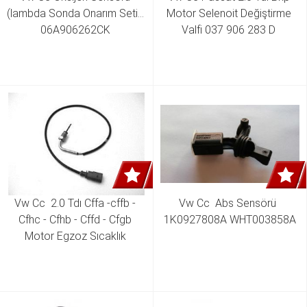
(lambda Sonda Onarım Seti )  
Motor Selenoit Değiştirme 
06A906262CK 
Valfi 037 906 283 D 
022906262BT 
06F906262AA 06J906262P 
1K0998262E
Vw Cc  2.0 Tdı Cffa -cffb - 
Vw Cc  Abs Sensörü  
Cfhc - Cfhb - Cffd - Cfgb 
1K0927808A WHT003858A
Motor Egzoz Sıcaklık 
Sensörü 03L906088CL 
03L906088BH 
03L906088DK