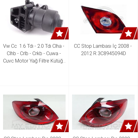
Vw Cc  1.6 Tdı - 2.0 Tdı Clha - 
CC Stop Lambası İç 2008 - 
Clhb - Crlb - Crkb - Cuwa - 
2012 R 3C8945094D
Cuvc Motor Yağ Filtre Kütüğü  
03N115389A 03N115389B