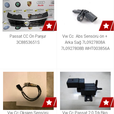
Passat CC Ön Panjur 
Vw Cc  Abs Sensörü ön + 
3C8853651S 
Arka Sağ 7L0927808A 
7L0927808B WHT003856A
Vw Cc Oksijen Sensörü 
Vw Cc Passat 2.0 Tdı Bkp 