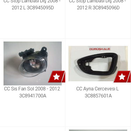
CC Stop Lambası Dış 2008 - 
CC Stop Lambası Dış 2008 - 
2012 L 3C8945095D
2012 R 3C8945096D
CC Sis Farı Sol 2008 - 2012 
CC Ayna Cercevesı L 
3C8941700A
3C8857601A