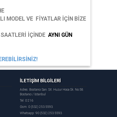
HE
I MODEL VE FİYATLAR İÇİN BİZE
 SAATLERİ İÇİNDE
AYNI GÜN
REBİLİRSİNİZ!
İLETİŞİM BİLGİLERİ
Adres: Bostancı San. Sit. Huzur Hoca Sk. No:58
Bostancı / İstanbul
Tel: 0 216
Gsm: 0 (532) 253 5593
Whatsapp: 90 (532) 253 5593