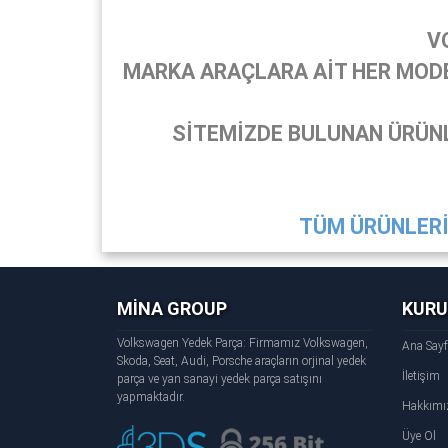
V
MARKA ARAÇLARA AİT HER MODEL
SİTEMİZDE BULUNAN ÜRÜNL
TÜM ÜRÜNLERİ 
MİNA GROUP
KUR
Volkswagen Yedek Parça: Firmamız Volkswagen,
Ana Say
Skoda, Seat, Audi, Porsche araçların orjinal yedek
İletişim
parça ve yan sanayi yedek parça satışını
yapmaktadır.
Hakkımı
Üye Ol