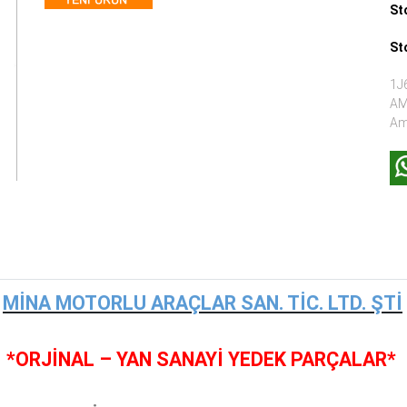
St
St
1J
AM
Am
MİNA MOTORLU ARAÇLAR SAN. TİC. LTD. ŞTİ
*ORJİNAL – YAN SANAYİ YEDEK PARÇALAR*