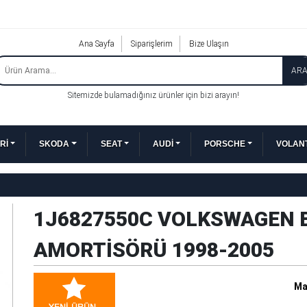
Ana Sayfa
Siparişlerim
Bize Ulaşın
AR
Sitemizde bulamadığınız ürünler için bizi arayın!
Rİ
SKODA
SEAT
AUDİ
PORSCHE
VOLANT
1J6827550C VOLKSWAGEN 
AMORTİSÖRÜ 1998-2005
Ma