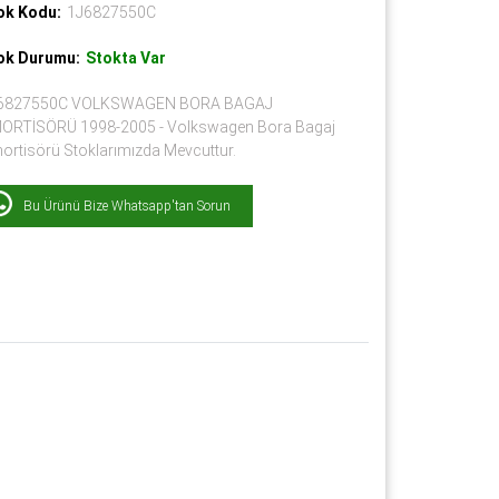
ok Kodu:
1J6827550C
ok Durumu:
Stokta Var
6827550C VOLKSWAGEN BORA BAGAJ
ORTİSÖRÜ 1998-2005 - Volkswagen Bora Bagaj
ortisörü Stoklarımızda Mevcuttur.
Bu Ürünü Bize Whatsapp'tan Sorun