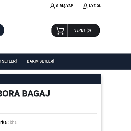
GİRİŞ YAP
ÜYE OL
A
SEPET (
0
)
 SETLERİ
BAKIM SETLERİ
BORA BAGAJ
rka
: İthal