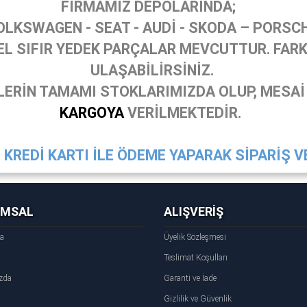
FİRMAMIZ DEPOLARINDA;
OLKSWAGEN - SEAT - AUDİ - SKODA – PORSC
 SIFIR YEDEK PARÇALAR MEVCUTTUR. FARKL
ULAŞABİLİRSİNİZ.
ERİN TAMAMI STOKLARIMIZDA OLUP, MESAİ
KARGOYA
VERİLMEKTEDİR.
KREDİ KARTI İLE ÖDEME YAPARAK SİPARİŞ VE
UMSAL
ALIŞVERİŞ
fa
Üyelik Sözleşmesi
Teslimat Koşulları
zda
Garanti ve İade
Gizlilik ve Güvenlik