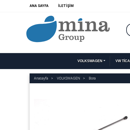
ANA SAYFA
İLETİŞİM
VOLKSWAGEN
VW TİCA
Anasayfa
VOLKSWAGEN
Bora