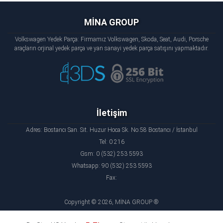
MİNA GROUP
Volkswagen Yedek Parça: Firmamız Volkswagen, Skoda, Seat, Audi, Porsche
araçların orjinal yedek parça ve yan sanayi yedek parça satışını yapmaktadır.
İletişim
Adres: Bostancı San. Sit. Huzur Hoca Sk. No:58 Bostancı / İstanbul
Tel: 0 216
Gsm: 0 (532) 253 5593
Whatsapp: 90 (532) 253 5593
Fax:
Copyright © 2026, MİNA GROUP ®