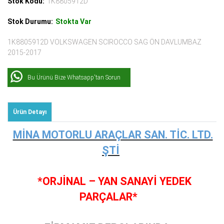
Stok Kodu:
1K8805912D
Stok Durumu:
Stokta Var
1K8805912D VOLKSWAGEN SCIROCCO SAG ÖN DAVLUMBAZ
2015-2017
Bu Ürünü Bize Whatsapp'tan Sorun
Ürün Detayı
MİNA MOTORLU ARAÇLAR SAN. TİC. LTD.
ŞTİ
*ORJİNAL – YAN SANAYİ YEDEK
PARÇALAR*