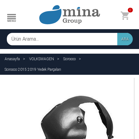
0
ARA
Anasayfa
VOLKSWAGEN
Scirocco
Scirocco 2015 2019 Yedek Parçaları