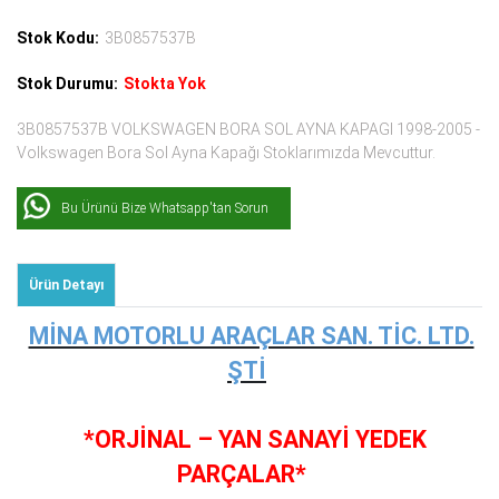
Stok Kodu:
3B0857537B
Stok Durumu:
Stokta Yok
3B0857537B VOLKSWAGEN BORA SOL AYNA KAPAGI 1998-2005 -
Volkswagen Bora Sol Ayna Kapağı Stoklarımızda Mevcuttur.
Bu Ürünü Bize Whatsapp'tan Sorun
Ürün Detayı
MİNA MOTORLU ARAÇLAR SAN. TİC. LTD.
ŞTİ
*ORJİNAL – YAN SANAYİ YEDEK
PARÇALAR*