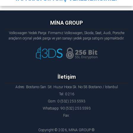
MİNA GROUP
Volkswagen Yedek Parça: Firmamız Volkswagen, Skoda, Seat, Audi, Porsche
araçların orjinal yedek parça ve yan sanayi yedek parça satışını yapmaktadır.
İletişim
Adres: Bostancı San. Sit. Huzur Hoca Sk. No:58 Bostancı / İstanbul
Tel: 0 216
Gsm: 0 (532) 253 5593
Whatsapp: 90 (532) 253 5593
Fax:
Copyright © 2026, MİNA GROUP ®