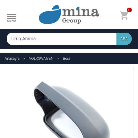
0
ARA
Anasayfa
VOLKSWAGEN
Bora