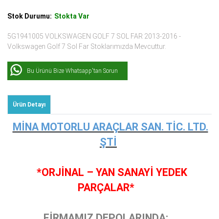
Stok Durumu:
Stokta Var
5G1941005 VOLKSWAGEN GOLF 7 SOL FAR 2013-2016 -
Volkswagen Golf 7 Sol Far Stoklarımızda Mevcuttur.
Bu Ürünü Bize Whatsapp'tan Sorun
Ürün Detayı
MİNA MOTORLU ARAÇLAR SAN. TİC. LTD.
ŞTİ
*ORJİNAL – YAN SANAYİ YEDEK
PARÇALAR*
FİRMAMIZ DEPOLARINDA;