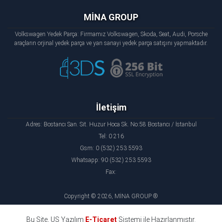
MİNA GROUP
Volkswagen Yedek Parça: Firmamız Volkswagen, Skoda, Seat, Audi, Porsche
araçların orjinal yedek parça ve yan sanayi yedek parça satışını yapmaktadır.
İletişim
Adres: Bostancı San. Sit. Huzur Hoca Sk. No:58 Bostancı / İstanbul
Tel: 0 216
Gsm: 0 (532) 253 5593
Whatsapp: 90 (532) 253 5593
Fax:
Copyright © 2026, MİNA GROUP ®
Bu Site, US Yazılım
E-Ticaret
Sistemi ile Hazırlanmıştır.