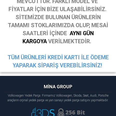
MEVCUTTUR. FARKLI MODEL VE
FİYATLAR İÇİN BİZE ULAŞABİLİRSİNİZ.
SİTEMİZDE BULUNAN ÜRÜNLERİN
TAMAMI STOKLARIMIZDA OLUP, MESAİ
SAATLERİ İÇİNDE
AYNI GÜN
KARGOYA
VERİLMEKTEDİR.
TÜM ÜRÜNLERİ KREDİ KARTI İLE ÖDEME
YAPARAK SİPARİŞ VEREBİLİRSİNİZ!
MİNA GROUP
Volkswagen Yedek Parça: Firmamız Volkswagen, Skoda, Seat, Audi, Porsche
araçların orjinal yedek parça ve yan sanayi yedek parça satışını yapmaktadır.