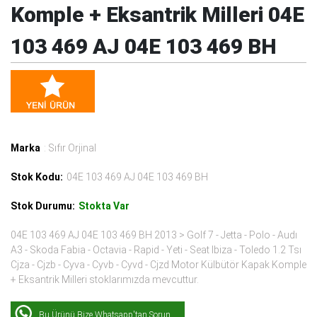
Komple + Eksantrik Milleri 04E
103 469 AJ 04E 103 469 BH
Marka
: Sıfır Orjinal
Stok Kodu:
04E 103 469 AJ 04E 103 469 BH
Stok Durumu:
Stokta Var
04E 103 469 AJ 04E 103 469 BH 2013 > Golf 7 - Jetta - Polo - Audı
A3 - Skoda Fabia - Octavia - Rapid - Yeti - Seat Ibiza - Toledo 1.2 Tsı
Cjza - Cjzb - Cyva - Cyvb - Cyvd - Cjzd Motor Külbütör Kapak Komple
+ Eksantrik Milleri stoklarımızda mevcuttur.
Bu Ürünü Bize Whatsapp'tan Sorun