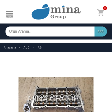
0
ARA
Anasayfa
AUDİ
A3