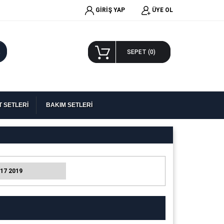
GİRİŞ YAP
ÜYE OL
A
SEPET (
0
)
 SETLERİ
BAKIM SETLERİ
017 2019