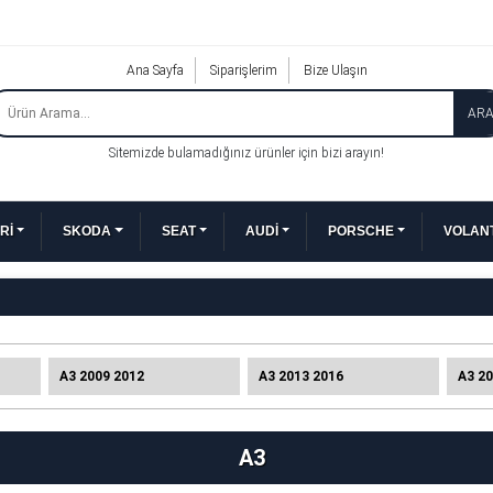
Ana Sayfa
Siparişlerim
Bize Ulaşın
AR
Sitemizde bulamadığınız ürünler için bizi arayın!
Rİ
SKODA
SEAT
AUDİ
PORSCHE
VOLANT
A3 2009 2012
A3 2013 2016
A3 2
A3