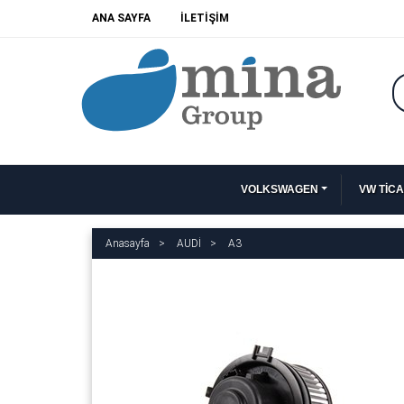
ANA SAYFA
İLETİŞİM
VOLKSWAGEN
VW TİCA
Anasayfa
AUDİ
A3