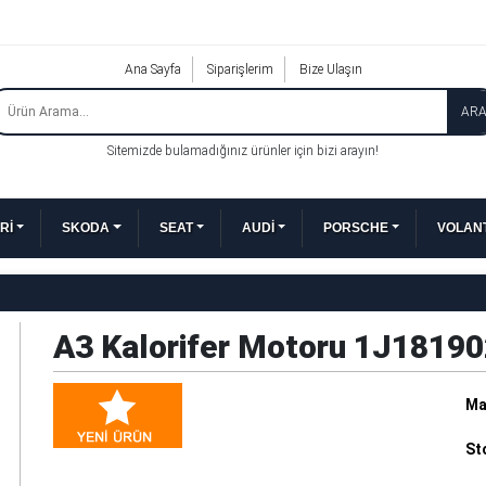
Ana Sayfa
Siparişlerim
Bize Ulaşın
AR
Sitemizde bulamadığınız ürünler için bizi arayın!
Rİ
SKODA
SEAT
AUDİ
PORSCHE
VOLANT
A3 Kalorifer Motoru 1J1819
Ma
St