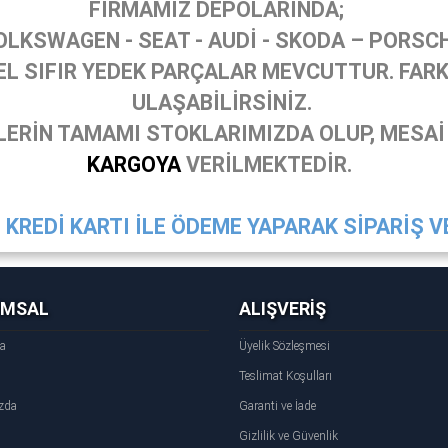
FİRMAMIZ DEPOLARINDA;
OLKSWAGEN - SEAT - AUDİ - SKODA – PORSC
 SIFIR YEDEK PARÇALAR MEVCUTTUR. FARKL
ULAŞABİLİRSİNİZ.
ERİN TAMAMI STOKLARIMIZDA OLUP, MESAİ
KARGOYA
VERİLMEKTEDİR.
KREDİ KARTI İLE ÖDEME YAPARAK SİPARİŞ VE
UMSAL
ALIŞVERİŞ
fa
Üyelik Sözleşmesi
Teslimat Koşulları
zda
Garanti ve İade
Gizlilik ve Güvenlik