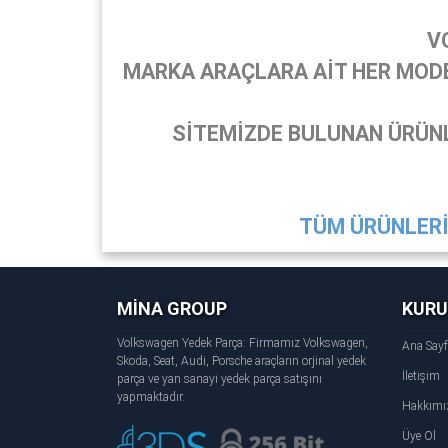
V
MARKA ARAÇLARA AİT HER MODEL
SİTEMİZDE BULUNAN ÜRÜNL
TÜM ÜRÜNLERİ 
MİNA GROUP
KUR
Volkswagen Yedek Parça: Firmamız Volkswagen,
Ana Say
Skoda, Seat, Audi, Porsche araçların orjinal yedek
İletişim
parça ve yan sanayi yedek parça satışını
yapmaktadır.
Hakkımı
Üye Ol