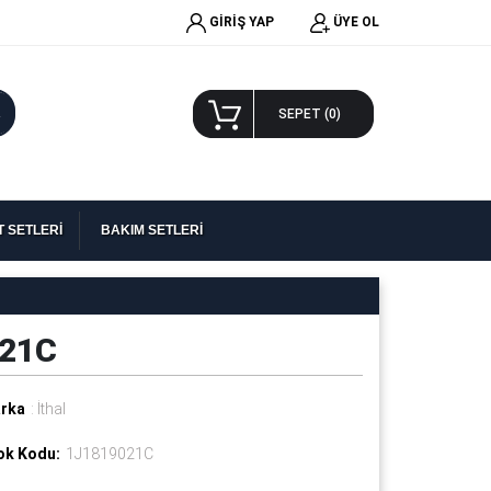
GİRİŞ YAP
ÜYE OL
A
SEPET (
0
)
 SETLERİ
BAKIM SETLERİ
021C
rka
: İthal
ok Kodu:
1J1819021C