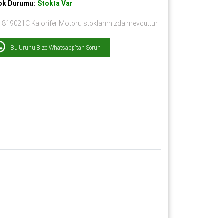
ok Durumu:
Stokta Var
1819021C Kalorifer Motoru stoklarımızda mevcuttur.
Bu Ürünü Bize Whatsapp'tan Sorun