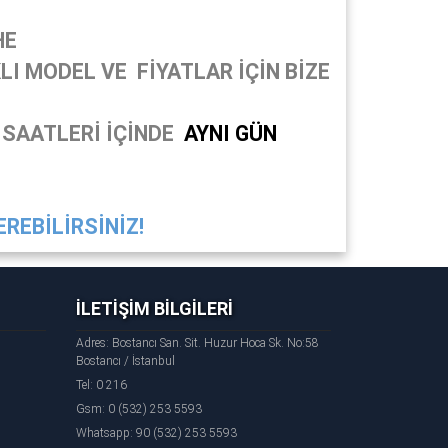
HE
I MODEL VE FİYATLAR İÇİN BİZE
 SAATLERİ İÇİNDE
AYNI GÜN
REBİLİRSİNİZ!
İLETİŞİM BİLGİLERİ
Adres: Bostancı San. Sit. Huzur Hoca Sk. No:58
Bostancı / İstanbul
Tel: 0 216
Gsm: 0 (532) 253 5593
Whatsapp: 90 (532) 253 5593