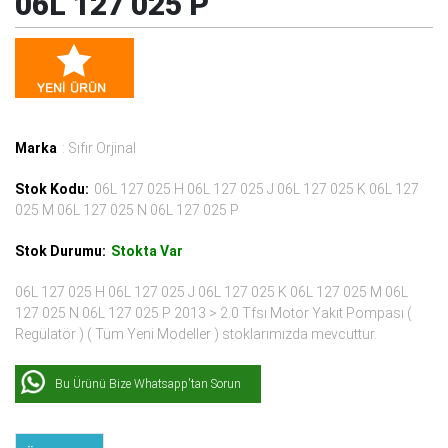
06L 127 025 P
Marka
: Sıfır Orjinal
Stok Kodu:
06L 127 025 H 06L 127 025 J 06L 127 025 K 06L 127
025 M 06L 127 025 N 06L 127 025 P
Stok Durumu:
Stokta Var
06L 127 025 H 06L 127 025 J 06L 127 025 K 06L 127 025 M 06L
127 025 N 06L 127 025 P 2013 > 2.0 Tfsı Motor Yakıt Pompası (
Regülatör ) ( Tüm Yeni Modeller ) stoklarımızda mevcuttur.
Bu Ürünü Bize Whatsapp'tan Sorun