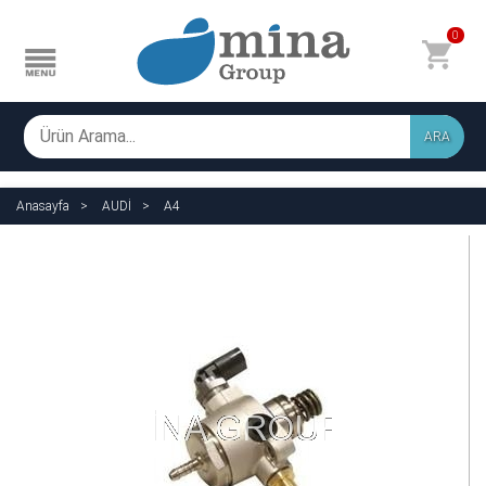
0
ARA
Anasayfa
AUDİ
A4