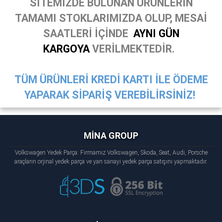
SİTEMİZDE BULUNAN ÜRÜNLERİN
TAMAMI STOKLARIMIZDA OLUP, MESAİ
SAATLERİ İÇİNDE
AYNI GÜN
KARGOYA
VERİLMEKTEDİR.
TÜM ÜRÜNLERİ KREDİ KARTI İLE ÖDEME
YAPARAK SİPARİŞ VEREBİLİRSİNİZ!
MİNA GROUP
Volkswagen Yedek Parça: Firmamız Volkswagen, Skoda, Seat, Audi, Porsche
araçların orjinal yedek parça ve yan sanayi yedek parça satışını yapmaktadır.