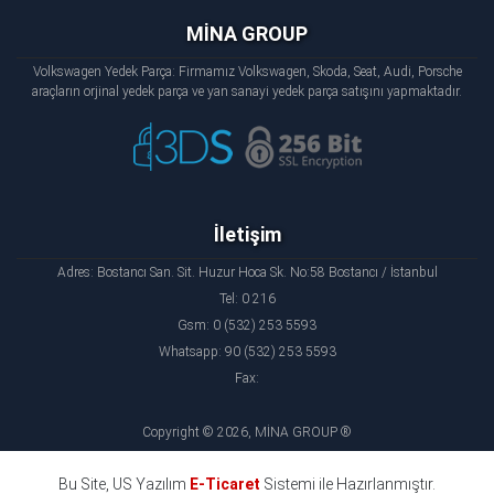
MİNA GROUP
Volkswagen Yedek Parça: Firmamız Volkswagen, Skoda, Seat, Audi, Porsche
araçların orjinal yedek parça ve yan sanayi yedek parça satışını yapmaktadır.
İletişim
Adres: Bostancı San. Sit. Huzur Hoca Sk. No:58 Bostancı / İstanbul
Tel: 0 216
Gsm: 0 (532) 253 5593
Whatsapp: 90 (532) 253 5593
Fax:
Copyright © 2026, MİNA GROUP ®
Bu Site, US Yazılım
E-Ticaret
Sistemi ile Hazırlanmıştır.