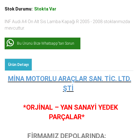
Stok Durumu:
Stokta Var
INF Audi A4 Ön Alt Sis Lamba Kapağı R 2005 - 2008 stoklarımızda
mevcuttur.
Bu Ürünü Bize Whatsapp'tan Sorun
Ürün Detayı
MİNA MOTORLU ARAÇLAR SAN. TİC. LTD.
ŞTİ
*ORJİNAL – YAN SANAYİ YEDEK
PARÇALAR*
FİRMAMIZ DEPOLARINDA;