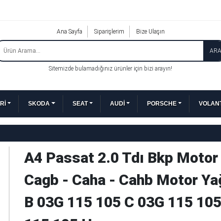
Ana Sayfa
Siparişlerim
Bize Ulaşın
AR
Sitemizde bulamadığınız ürünler için bizi arayın!
Rİ
SKODA
SEAT
AUDİ
PORSCHE
VOLANT
A4 Passat 2.0 Tdı Bkp Motor 
Cagb - Caha - Cahb Motor Y
B 03G 115 105 C 03G 115 105