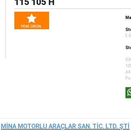
115 105 H
Ma
St
E 
St
03
10
A4
Po
MİNA MOTORLU ARAÇLAR SAN. TİC. LTD. ŞTİ