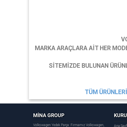
V
MARKA ARAÇLARA AİT HER MODEL
SİTEMİZDE BULUNAN ÜRÜNL
TÜM ÜRÜNLERİ 
MİNA GROUP
KUR
Volkswagen Yedek Parça: Firmamız Volkswagen,
Ana Say