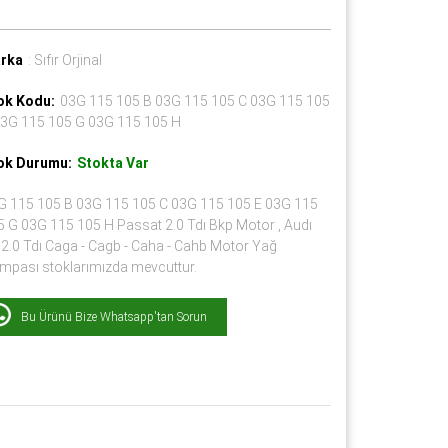
rka
: Sıfır Orjinal
ok Kodu:
03G 115 105 B 03G 115 105 C 03G 115 105
03G 115 105 G 03G 115 105 H
ok Durumu:
Stokta Var
G 115 105 B 03G 115 105 C 03G 115 105 E 03G 115
5 G 03G 115 105 H Passat 2.0 Tdı Bkp Motor , Audı
 2.0 Tdı Caga - Cagb - Caha - Cahb Motor Yağ
mpası stoklarımızda mevcuttur.
Bu Ürünü Bize Whatsapp'tan Sorun