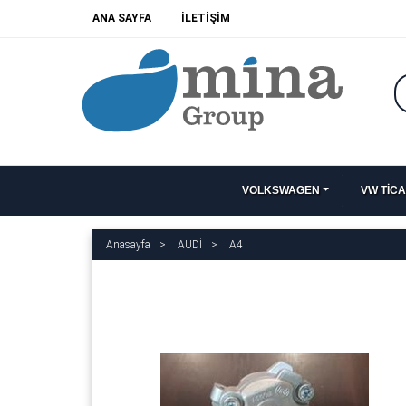
ANA SAYFA
İLETİŞİM
VOLKSWAGEN
VW TİCA
Anasayfa
AUDİ
A4