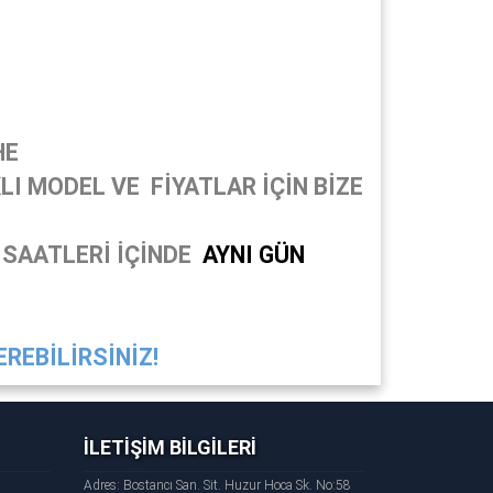
HE
I MODEL VE FİYATLAR İÇİN BİZE
 SAATLERİ İÇİNDE
AYNI GÜN
REBİLİRSİNİZ!
İLETİŞİM BİLGİLERİ
Adres: Bostancı San. Sit. Huzur Hoca Sk. No:58