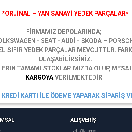
*ORJİNAL – YAN SANAYİ YEDEK PARÇALAR*
FİRMAMIZ DEPOLARINDA;
OLKSWAGEN - SEAT - AUDİ - SKODA – PORSC
 SIFIR YEDEK PARÇALAR MEVCUTTUR. FARKL
ULAŞABİLİRSİNİZ.
ERİN TAMAMI STOKLARIMIZDA OLUP, MESAİ
KARGOYA
VERİLMEKTEDİR.
KREDİ KARTI İLE ÖDEME YAPARAK SİPARİŞ VE
UMSAL
ALIŞVERİŞ
fa
Üyelik Sözleşmesi