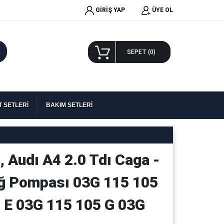
GİRİŞ YAP
ÜYE OL
A
SEPET (
0
)
 SETLERİ
BAKIM SETLERİ
, Audı A4 2.0 Tdı Caga -
ağ Pompası 03G 115 105
 E 03G 115 105 G 03G