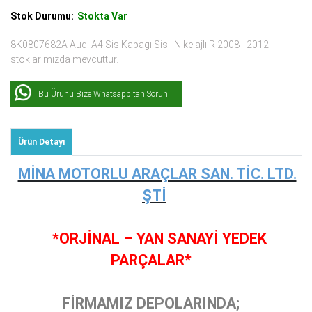
Stok Durumu:
Stokta Var
8K0807682A Audi A4 Sis Kapagı Sisli Nikelajlı R 2008 - 2012
stoklarımızda mevcuttur.
Bu Ürünü Bize Whatsapp'tan Sorun
Ürün Detayı
MİNA MOTORLU ARAÇLAR SAN. TİC. LTD.
ŞTİ
*ORJİNAL – YAN SANAYİ YEDEK
PARÇALAR*
FİRMAMIZ DEPOLARINDA;