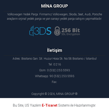
MİNA GROUP
Volkswagen Yedek Parça: Firmamız Volkswagen, Skoda, Seat, Audi, Porsche
araçların orjinal yedek parça ve yan sanayi yedek parça satışını yapmaktadır.
İletişim
Adres: Bostancı San. Sit. Huzur Hoca Sk. No:58 Bostancı / İstanbul
Tel: 0 216
Gsm: 0 (532) 253 5593
Whatsapp: 90 (532) 253 5593
Fax:
Copyright © 2026, MİNA GROUP ®
Bu Site, US Yazılım
E-Ticaret
Sistemi ile Hazırlanmıştır.