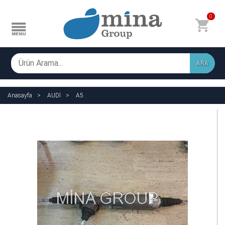
0
ARA
Anasayfa
AUDİ
A5