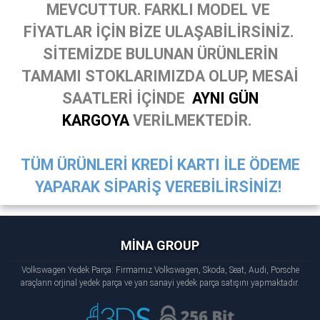
MEVCUTTUR. FARKLI MODEL VE
FİYATLAR İÇİN BİZE ULAŞABİLİRSİNİZ.
SİTEMİZDE BULUNAN ÜRÜNLERİN
TAMAMI STOKLARIMIZDA OLUP, MESAİ
SAATLERİ İÇİNDE
AYNI GÜN
KARGOYA
VERİLMEKTEDİR.
TÜM ÜRÜNLERİ KREDİ KARTI İLE ÖDEME
YAPARAK SİPARİŞ VEREBİLİRSİNİZ!
MİNA GROUP
Volkswagen Yedek Parça: Firmamız Volkswagen, Skoda, Seat, Audi, Porsche
araçların orjinal yedek parça ve yan sanayi yedek parça satışını yapmaktadır.