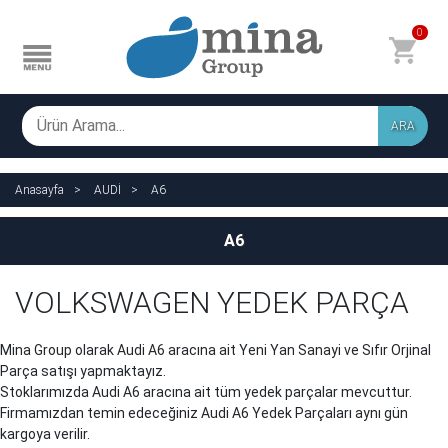
0
ARA
Anasayfa
AUDİ
A6
A6
VOLKSWAGEN YEDEK PARÇA
Mina Group olarak Audi
A6
aracına ait Yeni Yan Sanayi ve Sıfır Orjinal
Parça satışı yapmaktayız.
Stoklarımızda Audi
A6
aracına ait tüm yedek parçalar mevcuttur.
Firmamızdan temin edeceğiniz Audi
A6
Yedek Parçaları aynı gün
kargoya verilir.