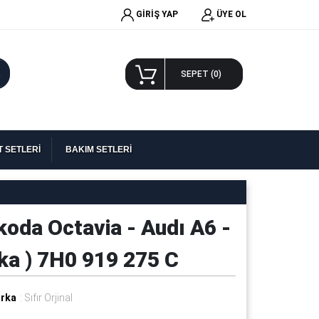
GİRİŞ YAP
ÜYE OL
A
SEPET (
0
)
 SETLERİ
BAKIM SETLERİ
koda Octavia - Audı A6 -
ka ) 7H0 919 275 C
rka
: Sıfır Orjinal