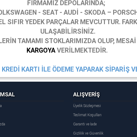
FİRMAMIZ DEPOLARINDA;
OLKSWAGEN - SEAT - AUDİ - SKODA – PORSC
 SIFIR YEDEK PARÇALAR MEVCUTTUR. FARKL
ULAŞABİLİRSİNİZ.
ERİN TAMAMI STOKLARIMIZDA OLUP, MESAİ
KARGOYA
VERİLMEKTEDİR.
KREDİ KARTI İLE ÖDEME YAPARAK SİPARİŞ VE
UMSAL
ALIŞVERİŞ
fa
Üyelik Sözleşmesi
Teslimat Koşulları
zda
Garanti ve İade
Gizlilik ve Güvenlik