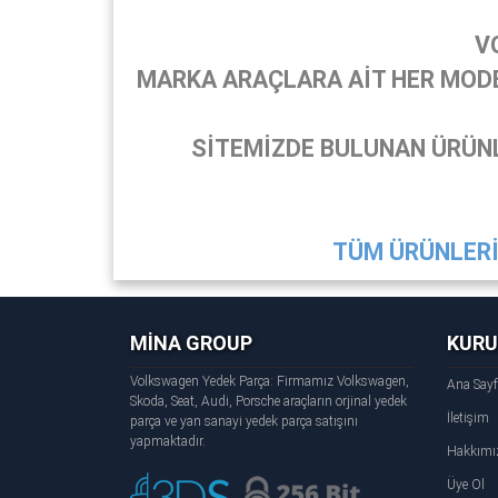
V
MARKA ARAÇLARA AİT HER MODEL
SİTEMİZDE BULUNAN ÜRÜNL
TÜM ÜRÜNLERİ 
MİNA GROUP
KUR
Volkswagen Yedek Parça: Firmamız Volkswagen,
Ana Say
Skoda, Seat, Audi, Porsche araçların orjinal yedek
İletişim
parça ve yan sanayi yedek parça satışını
yapmaktadır.
Hakkımı
Üye Ol