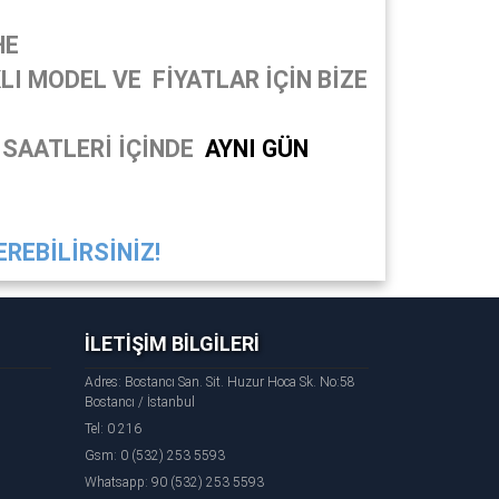
HE
I MODEL VE FİYATLAR İÇİN BİZE
 SAATLERİ İÇİNDE
AYNI GÜN
REBİLİRSİNİZ!
İLETİŞİM BİLGİLERİ
Adres: Bostancı San. Sit. Huzur Hoca Sk. No:58
Bostancı / İstanbul
Tel: 0 216
Gsm: 0 (532) 253 5593
Whatsapp: 90 (532) 253 5593