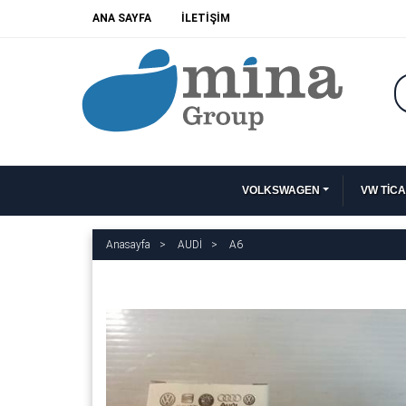
ANA SAYFA
İLETİŞİM
VOLKSWAGEN
VW TİCA
Anasayfa
AUDİ
A6