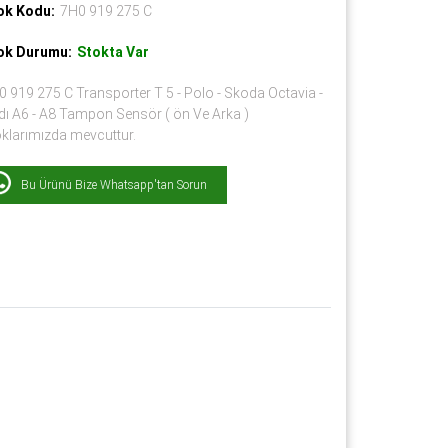
ok Kodu:
7H0 919 275 C
ok Durumu:
Stokta Var
 919 275 C Transporter T 5 - Polo - Skoda Octavia -
dı A6 - A8 Tampon Sensör ( ön Ve Arka )
oklarımızda mevcuttur.
Bu Ürünü Bize Whatsapp'tan Sorun