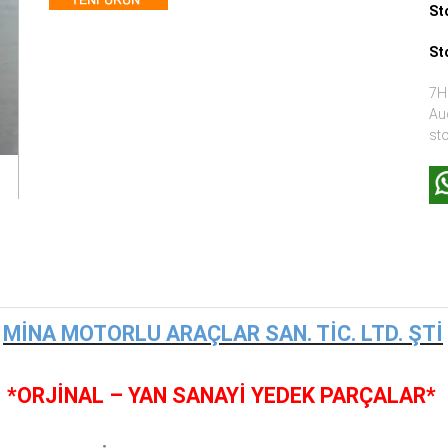
St
St
7H0
Au
st
MİNA MOTORLU ARAÇLAR SAN. TİC. LTD. ŞTİ
*ORJİNAL – YAN SANAYİ YEDEK PARÇALAR*