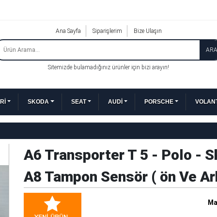
Ana Sayfa
Siparişlerim
Bize Ulaşın
AR
Sitemizde bulamadığınız ürünler için bizi arayın!
Rİ
SKODA
SEAT
AUDİ
PORSCHE
VOLANT
A6 Transporter T 5 - Polo - S
A8 Tampon Sensör ( ön Ve Ar
Ma