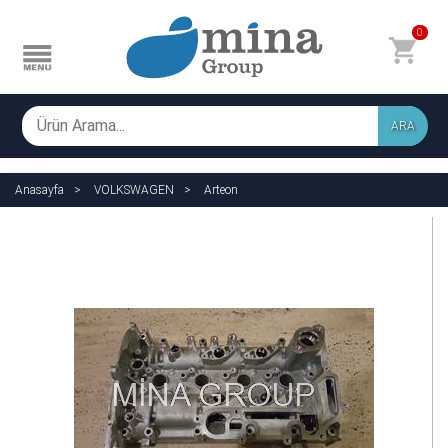
0
ARA
Anasayfa
VOLKSWAGEN
Arteon