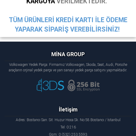
KARGOYA
VERİLMEKTEDİR.
TÜM ÜRÜNLERİ KREDİ KARTI İLE ÖDEME
YAPARAK SİPARİŞ VEREBİLİRSİNİZ!
MİNA GROUP
Volkswagen Yedek Parça: Firmamız Volkswagen, Skoda, Seat, Audi, Porsche
araçların orjinal yedek parça ve yan sanayi yedek parça satışını yapmaktadır.
İletişim
Adres: Bostancı San. Sit. Huzur Hoca Sk. No:58 Bostancı / İstanbul
Tel: 0 216
Gsm: 0 (532) 253 5593