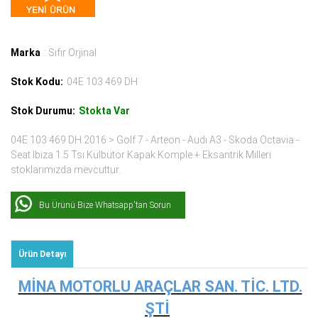
Marka
: Sıfır Orjinal
Stok Kodu:
04E 103 469 DH
Stok Durumu:
Stokta Var
04E 103 469 DH 2016 > Golf 7 - Arteon - Audı A3 - Skoda Octavia -
Seat Ibiza 1.5 Tsı Külbütör Kapak Komple + Eksantrik Milleri
stoklarımızda mevcuttur.
Bu Ürünü Bize Whatsapp'tan Sorun
Ürün Detayı
MİNA MOTORLU ARAÇLAR SAN. TİC. LTD.
ŞTİ