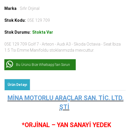
Marka
: Sıfır Orjinal
Stok Kodu:
05E 129 709
Stok Durumu:
Stokta Var
05E 129 709 Golf 7 - Arteon - Audı A3 - Skoda Octavia - Seat Ibiza
1.5 Tsı Emme Manifoldu stoklarımızda mevcuttur.
Bu Ürünü Bize Whatsapp'tan Sorun
Ürün Detayı
MİNA MOTORLU ARAÇLAR SAN. TİC. LTD.
ŞTİ
*ORJİNAL – YAN SANAYİ YEDEK