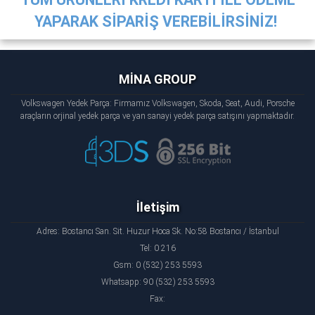
YAPARAK SİPARİŞ VEREBİLİRSİNİZ!
MİNA GROUP
Volkswagen Yedek Parça: Firmamız Volkswagen, Skoda, Seat, Audi, Porsche
araçların orjinal yedek parça ve yan sanayi yedek parça satışını yapmaktadır.
İletişim
Adres: Bostancı San. Sit. Huzur Hoca Sk. No:58 Bostancı / İstanbul
Tel: 0 216
Gsm: 0 (532) 253 5593
Whatsapp: 90 (532) 253 5593
Fax: