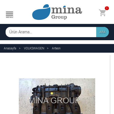
0
ARA
Anasayfa
VOLKSWAGEN
Arteon