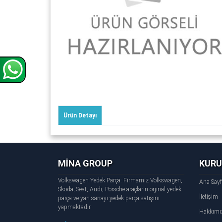
Ürün Detayı
MİNA GROUP
KUR
Volkswagen Yedek Parça: Firmamız Volkswagen,
Ana Say
Skoda, Seat, Audi, Porsche araçların orjinal yedek
İletişim
parça ve yan sanayi yedek parça satışını
yapmaktadır.
Hakkımı