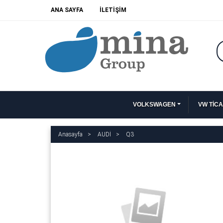
ANA SAYFA
İLETİŞİM
VOLKSWAGEN
VW TİCA
Anasayfa
AUDİ
Q3