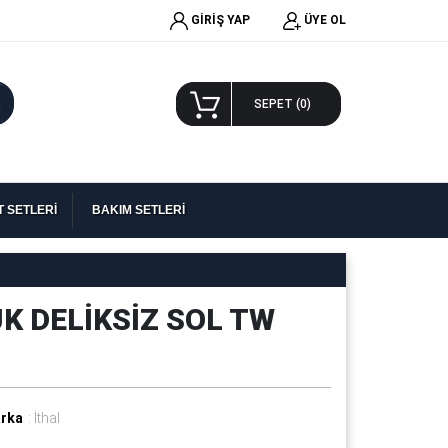
GİRİŞ YAP
ÜYE OL
A
SEPET (
0
)
 SETLERİ
BAKIM SETLERİ
K DELİKSİZ SOL TW
rka
: İthal