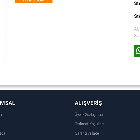
St
St
AU
8U
UMSAL
ALIŞVERİŞ
fa
Üyelik Sözleşmesi
Teslimat Koşulları
zda
Garanti ve İade