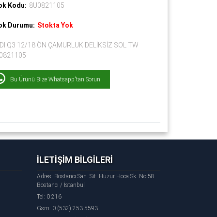
ok Kodu:
8U0821105
ok Durumu:
Stokta Yok
DI Q3 12/18 ÖN ÇAMURLUK DELİKSİZ SOL TW
0821105
Bu Ürünü Bize Whatsapp'tan Sorun
İLETİŞİM BİLGİLERİ
Adres: Bostancı San. Sit. Huzur Hoca Sk. No:58
Bostancı / İstanbul
Tel: 0 216
Gsm: 0 (532) 253 5593