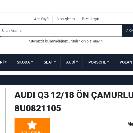
Ana Sayfa
Siparişlerim
Bize Ulaşın
AR
Sitemizde bulamadığınız ürünler için bizi arayın!
Rİ
SKODA
SEAT
AUDİ
PORSCHE
VOLANT
AUDI Q3 12/18 ÖN ÇAMURLU
8U0821105
Ma