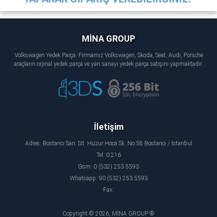
MİNA GROUP
Volkswagen Yedek Parça: Firmamız Volkswagen, Skoda, Seat, Audi, Porsche
araçların orjinal yedek parça ve yan sanayi yedek parça satışını yapmaktadır.
İletişim
Adres: Bostancı San. Sit. Huzur Hoca Sk. No:58 Bostancı / İstanbul
Tel: 0 216
Gsm: 0 (532) 253 5593
Whatsapp: 90 (532) 253 5593
Fax:
Copyright © 2026, MİNA GROUP ®