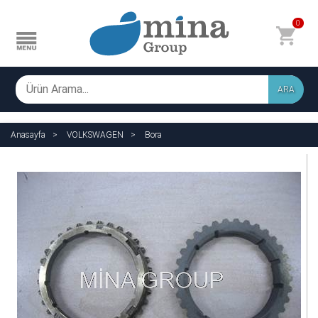
0
ARA
Anasayfa
VOLKSWAGEN
Bora