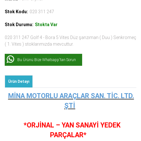
Stok Kodu:
020 311 247
Stok Durumu:
Stokta Var
020 311 247 Golf 4 - Bora 5 Vites Düz şanzıman ( Duu ) Senkromeç
( 1. Vites ) stoklarımızda mevcuttur.
Bu Ürünü Bize Whatsapp'tan Sorun
Ürün Detayı
MİNA MOTORLU ARAÇLAR SAN. TİC. LTD.
ŞTİ
*ORJİNAL – YAN SANAYİ YEDEK
PARÇALAR*