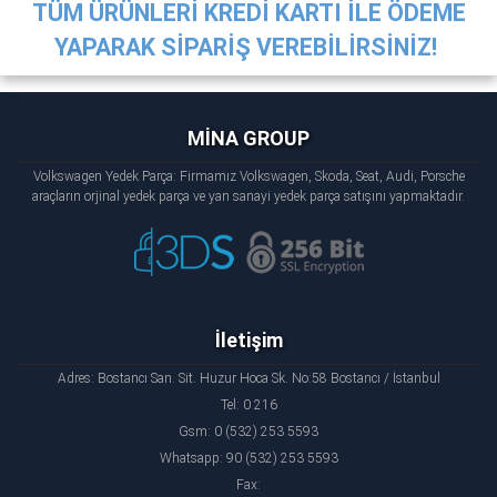
TÜM ÜRÜNLERİ KREDİ KARTI İLE ÖDEME
YAPARAK SİPARİŞ VEREBİLİRSİNİZ!
MİNA GROUP
Volkswagen Yedek Parça: Firmamız Volkswagen, Skoda, Seat, Audi, Porsche
araçların orjinal yedek parça ve yan sanayi yedek parça satışını yapmaktadır.
İletişim
Adres: Bostancı San. Sit. Huzur Hoca Sk. No:58 Bostancı / İstanbul
Tel: 0 216
Gsm: 0 (532) 253 5593
Whatsapp: 90 (532) 253 5593
Fax: