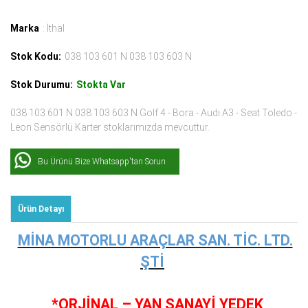
Marka
: İthal
Stok Kodu:
038 103 601 N 038 103 603 N
Stok Durumu:
Stokta Var
038 103 601 N 038 103 603 N Golf 4 - Bora - Audı A3 - Seat Toledo -
Leon Sensörlü Karter stoklarımızda mevcuttur.
Bu Ürünü Bize Whatsapp'tan Sorun
Ürün Detayı
MİNA MOTORLU ARAÇLAR SAN. TİC. LTD.
ŞTİ
*ORJİNAL – YAN SANAYİ YEDEK