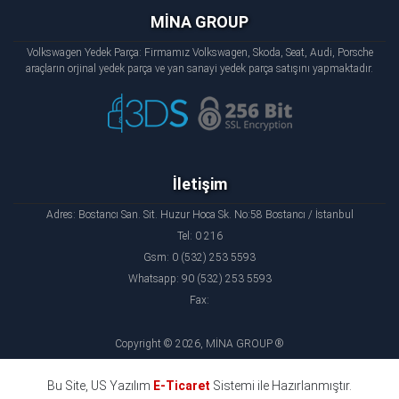
MİNA GROUP
Volkswagen Yedek Parça: Firmamız Volkswagen, Skoda, Seat, Audi, Porsche
araçların orjinal yedek parça ve yan sanayi yedek parça satışını yapmaktadır.
İletişim
Adres: Bostancı San. Sit. Huzur Hoca Sk. No:58 Bostancı / İstanbul
Tel: 0 216
Gsm: 0 (532) 253 5593
Whatsapp: 90 (532) 253 5593
Fax:
Copyright © 2026, MİNA GROUP ®
Bu Site, US Yazılım
E-Ticaret
Sistemi ile Hazırlanmıştır.