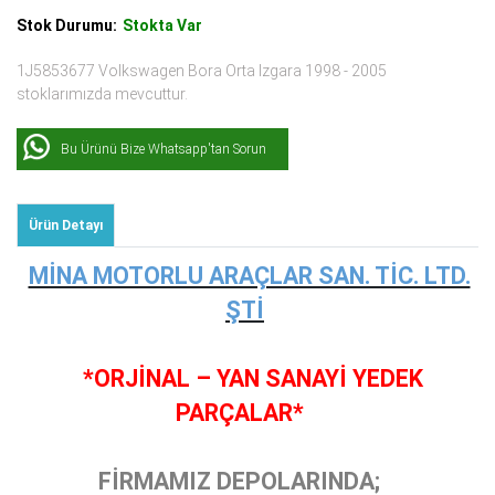
Stok Durumu:
Stokta Var
1J5853677 Volkswagen Bora Orta Izgara 1998 - 2005
stoklarımızda mevcuttur.
Bu Ürünü Bize Whatsapp'tan Sorun
Ürün Detayı
MİNA MOTORLU ARAÇLAR SAN. TİC. LTD.
ŞTİ
*ORJİNAL – YAN SANAYİ YEDEK
PARÇALAR*
FİRMAMIZ DEPOLARINDA;