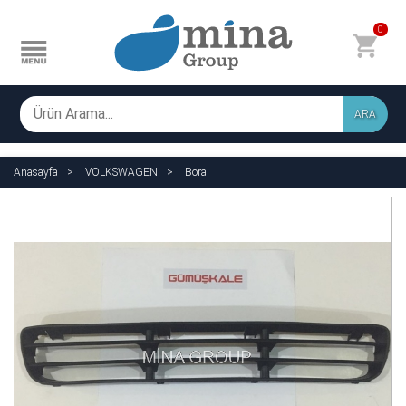
0
ARA
Anasayfa
VOLKSWAGEN
Bora