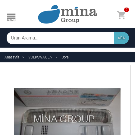
0
ARA
Anasayfa
VOLKSWAGEN
Bora