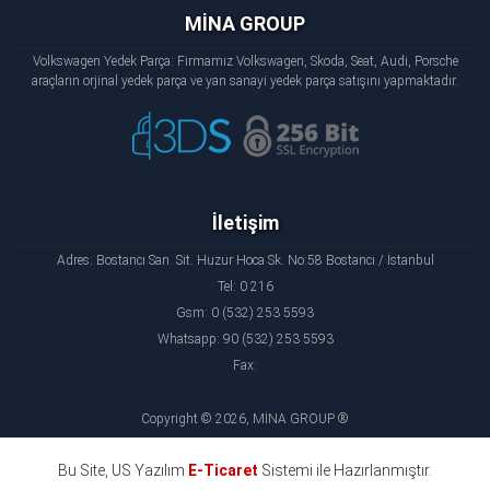
MİNA GROUP
Volkswagen Yedek Parça: Firmamız Volkswagen, Skoda, Seat, Audi, Porsche
araçların orjinal yedek parça ve yan sanayi yedek parça satışını yapmaktadır.
İletişim
Adres: Bostancı San. Sit. Huzur Hoca Sk. No:58 Bostancı / İstanbul
Tel: 0 216
Gsm: 0 (532) 253 5593
Whatsapp: 90 (532) 253 5593
Fax:
Copyright © 2026, MİNA GROUP ®
Bu Site, US Yazılım
E-Ticaret
Sistemi ile Hazırlanmıştır.