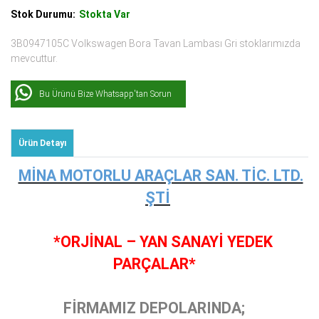
Stok Durumu:
Stokta Var
3B0947105C Volkswagen Bora Tavan Lambası Gri stoklarımızda
mevcuttur.
Bu Ürünü Bize Whatsapp'tan Sorun
Ürün Detayı
MİNA MOTORLU ARAÇLAR SAN. TİC. LTD.
ŞTİ
*ORJİNAL – YAN SANAYİ YEDEK
PARÇALAR*
FİRMAMIZ DEPOLARINDA;