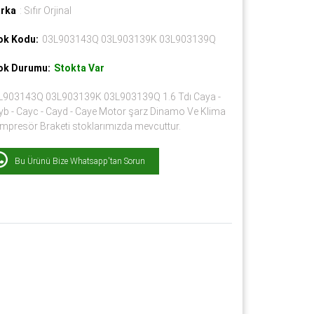
rka
: Sıfır Orjinal
ok Kodu:
03L903143Q 03L903139K 03L903139Q
ok Durumu:
Stokta Var
L903143Q 03L903139K 03L903139Q 1.6 Tdı Caya -
yb - Cayc - Cayd - Caye Motor şarz Dinamo Ve Klima
mpresör Braketi stoklarımızda mevcuttur.
Bu Ürünü Bize Whatsapp'tan Sorun