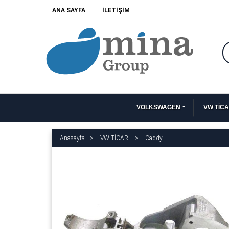
ANA SAYFA
İLETİŞİM
VOLKSWAGEN
VW TİCA
Anasayfa
VW TİCARİ
Caddy