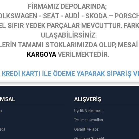
FİRMAMIZ DEPOLARINDA;
OLKSWAGEN - SEAT - AUDİ - SKODA – PORSC
 SIFIR YEDEK PARÇALAR MEVCUTTUR. FARKL
ULAŞABİLİRSİNİZ.
ERİN TAMAMI STOKLARIMIZDA OLUP, MESAİ
KARGOYA
VERİLMEKTEDİR.
KREDİ KARTI İLE ÖDEME YAPARAK SİPARİŞ VE
UMSAL
ALIŞVERİŞ
fa
Üyelik Sözleşmesi
Teslimat Koşulları
zda
Garanti ve İade
Gizlilik ve Güvenlik