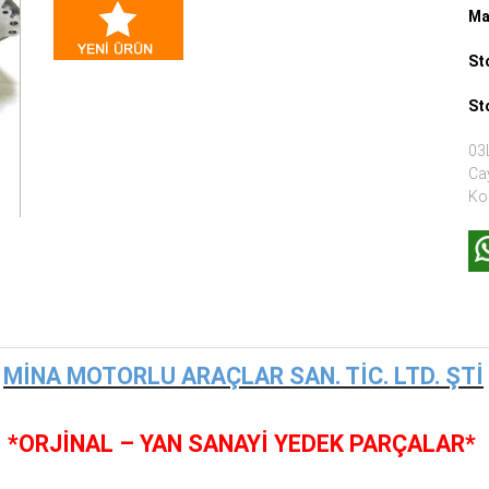
Ma
St
St
03
Ca
Ko
MİNA MOTORLU ARAÇLAR SAN. TİC. LTD. ŞTİ
*ORJİNAL – YAN SANAYİ YEDEK PARÇALAR*