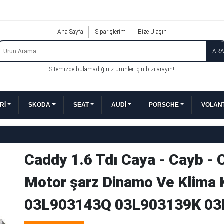
Ana Sayfa
Siparişlerim
Bize Ulaşın
AR
Sitemizde bulamadığınız ürünler için bizi arayın!
Rİ
SKODA
SEAT
AUDİ
PORSCHE
VOLANT
Caddy 1.6 Tdı Caya - Cayb - 
Motor şarz Dinamo Ve Klima 
03L903143Q 03L903139K 0