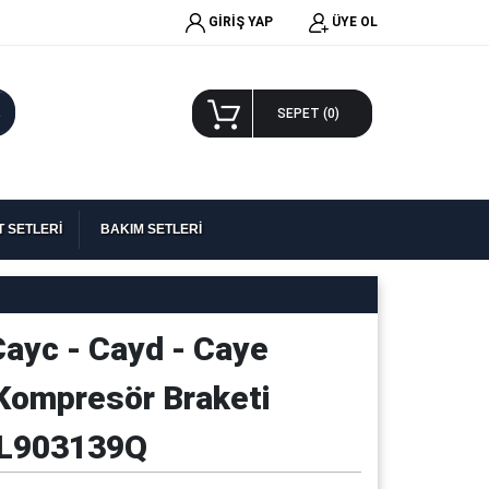
GİRİŞ YAP
ÜYE OL
A
SEPET (
0
)
 SETLERİ
BAKIM SETLERİ
Cayc - Cayd - Caye
Kompresör Braketi
3L903139Q