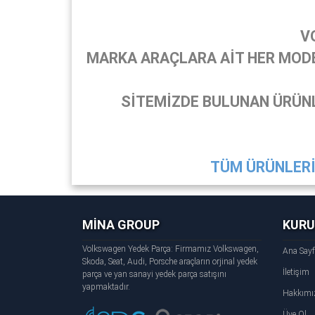
V
MARKA ARAÇLARA AİT HER MODEL
SİTEMİZDE BULUNAN ÜRÜNL
TÜM ÜRÜNLERİ 
MİNA GROUP
KUR
Volkswagen Yedek Parça: Firmamız Volkswagen,
Ana Say
Skoda, Seat, Audi, Porsche araçların orjinal yedek
İletişim
parça ve yan sanayi yedek parça satışını
yapmaktadır.
Hakkımı
Üye Ol