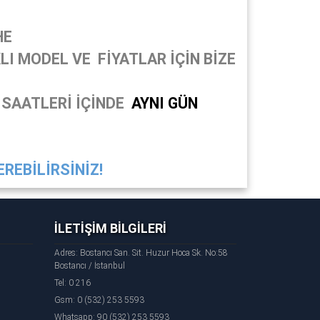
HE
I MODEL VE FİYATLAR İÇİN BİZE
 SAATLERİ İÇİNDE
AYNI GÜN
REBİLİRSİNİZ!
İLETİŞİM BİLGİLERİ
Adres: Bostancı San. Sit. Huzur Hoca Sk. No:58
Bostancı / İstanbul
Tel: 0 216
Gsm: 0 (532) 253 5593
Whatsapp: 90 (532) 253 5593