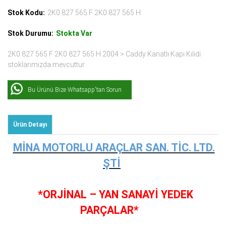
Stok Kodu:
2K0 827 565 F 2K0 827 565 H
Stok Durumu:
Stokta Var
2K0 827 565 F 2K0 827 565 H 2004 > Caddy Kanatlı Kapı Kilidi
stoklarımızda mevcuttur.
Bu Ürünü Bize Whatsapp'tan Sorun
Ürün Detayı
MİNA MOTORLU ARAÇLAR SAN. TİC. LTD.
ŞTİ
*ORJİNAL – YAN SANAYİ YEDEK
PARÇALAR*