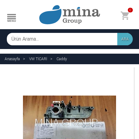
0
ARA
Anasayfa
VW TİCARİ
Caddy