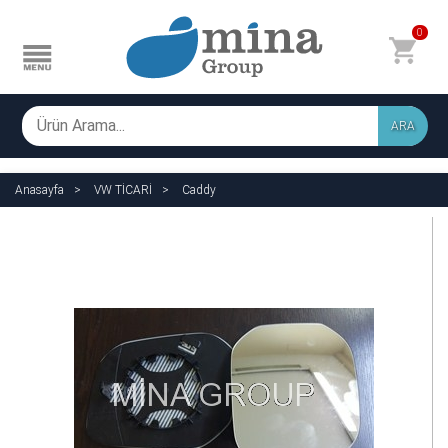
0
ARA
Anasayfa
VW TİCARİ
Caddy