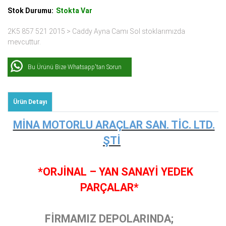
Stok Durumu:
Stokta Var
2K5 857 521 2015 > Caddy Ayna Camı Sol stoklarımızda
mevcuttur.
Bu Ürünü Bize Whatsapp'tan Sorun
Ürün Detayı
MİNA MOTORLU ARAÇLAR SAN. TİC. LTD.
ŞTİ
*ORJİNAL – YAN SANAYİ YEDEK
PARÇALAR*
FİRMAMIZ DEPOLARINDA;