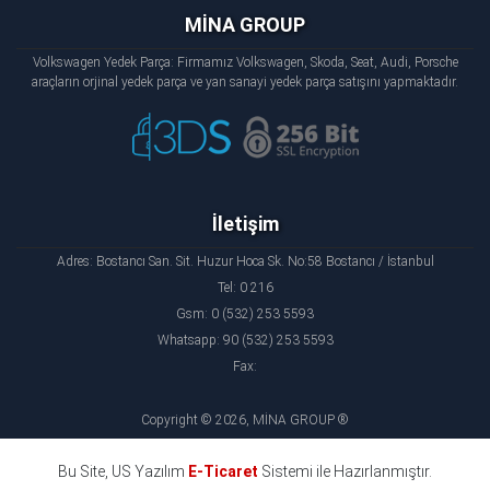
MİNA GROUP
Volkswagen Yedek Parça: Firmamız Volkswagen, Skoda, Seat, Audi, Porsche
araçların orjinal yedek parça ve yan sanayi yedek parça satışını yapmaktadır.
İletişim
Adres: Bostancı San. Sit. Huzur Hoca Sk. No:58 Bostancı / İstanbul
Tel: 0 216
Gsm: 0 (532) 253 5593
Whatsapp: 90 (532) 253 5593
Fax:
Copyright © 2026, MİNA GROUP ®
Bu Site, US Yazılım
E-Ticaret
Sistemi ile Hazırlanmıştır.