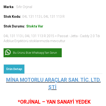
Marka
: Sıfır Orjinal
Stok Kodu:
04L 131 113 L 04L 131 113 R
Stok Durumu:
Stokta Var
04L 131 113 L 04L 131 113 R 2015 > Passat - Jetta - Caddy 2.0 Tdı
Adblue Enjektörü stoklarımızda mevcuttur.
Bu Ürünü Bize Whatsapp'tan Sorun
Ürün Detayı
MİNA MOTORLU ARAÇLAR SAN. TİC. LTD.
ŞTİ
*ORJİNAL – YAN SANAYİ YEDEK