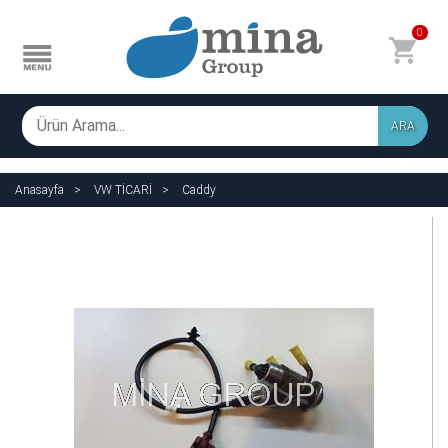
0
ARA
Anasayfa
VW TİCARİ
Caddy