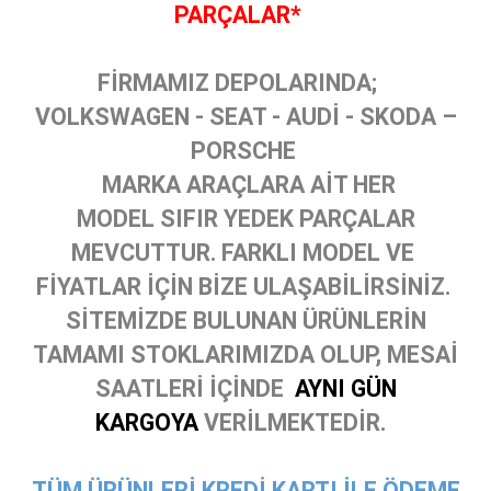
PARÇALAR*
FİRMAMIZ DEPOLARINDA;
VOLKSWAGEN - SEAT - AUDİ - SKODA –
PORSCHE
MARKA ARAÇLARA AİT HER
MODEL SIFIR YEDEK PARÇALAR
MEVCUTTUR. FARKLI MODEL VE
FİYATLAR İÇİN BİZE ULAŞABİLİRSİNİZ.
SİTEMİZDE BULUNAN ÜRÜNLERİN
TAMAMI STOKLARIMIZDA OLUP, MESAİ
SAATLERİ İÇİNDE
AYNI GÜN
KARGOYA
VERİLMEKTEDİR.
TÜM ÜRÜNLERİ KREDİ KARTI İLE ÖDEME