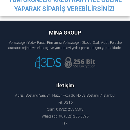
YAPARAK SİPARİŞ VEREBİLİRSİNİZ!
MİNA GROUP
Volkswagen Yedek Parça: Firmamız Volkswagen, Skoda, Seat, Audi, Porsche
araçların orjinal yedek parça ve yan sanayi yedek parça satışını yapmaktadır.
İletişim
Adres: Bostancı San. Sit. Huzur Hoca Sk. No:58 Bostancı / İstanbul
Tel: 0 216
Gsm: 0 (532) 253 5593
Whatsapp: 90 (532) 253 5593
Fax: