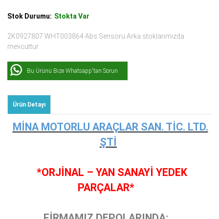
Stok Durumu:
Stokta Var
2K0927807 WHT003864 Abs Sensörü Arka stoklarımızda
mevcuttur.
Bu Ürünü Bize Whatsapp'tan Sorun
Ürün Detayı
MİNA MOTORLU ARAÇLAR SAN. TİC. LTD.
ŞTİ
*ORJİNAL – YAN SANAYİ YEDEK
PARÇALAR*
FİRMAMIZ DEPOLARINDA;