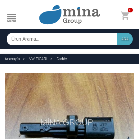
0
ARA
Anasayfa
VW TİCARİ
Caddy