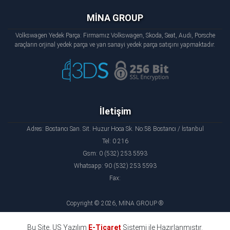
MİNA GROUP
Volkswagen Yedek Parça: Firmamız Volkswagen, Skoda, Seat, Audi, Porsche
araçların orjinal yedek parça ve yan sanayi yedek parça satışını yapmaktadır.
İletişim
Adres: Bostancı San. Sit. Huzur Hoca Sk. No:58 Bostancı / İstanbul
Tel: 0 216
Gsm: 0 (532) 253 5593
Whatsapp: 90 (532) 253 5593
Fax:
Copyright © 2026, MİNA GROUP ®
Bu Site, US Yazılım
E-Ticaret
Sistemi ile Hazırlanmıştır.