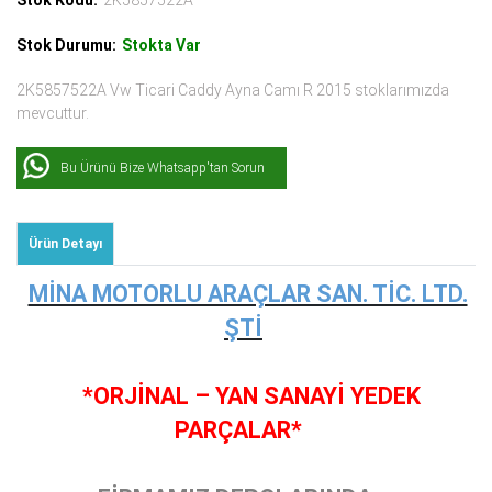
Stok Kodu:
2K5857522A
Stok Durumu:
Stokta Var
2K5857522A Vw Ticari Caddy Ayna Camı R 2015 stoklarımızda
mevcuttur.
Bu Ürünü Bize Whatsapp'tan Sorun
Ürün Detayı
MİNA MOTORLU ARAÇLAR SAN. TİC. LTD.
ŞTİ
*ORJİNAL – YAN SANAYİ YEDEK
PARÇALAR*