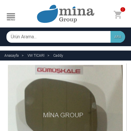
0
ARA
Anasayfa
VW TİCARİ
Caddy