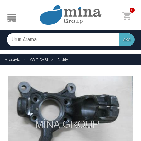
0
ARA
Anasayfa
VW TİCARİ
Caddy