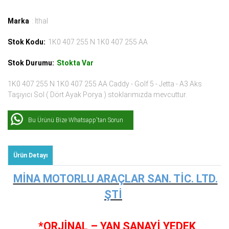
Marka
: İthal
Stok Kodu:
1K0 407 255 N 1K0 407 255 AA
Stok Durumu:
Stokta Var
1K0 407 255 N 1K0 407 255 AA Caddy - Golf 5 - Jetta - A3 Aks
Taşıyıcı Sol ( Dört Ayak Porya ) stoklarımızda mevcuttur.
Bu Ürünü Bize Whatsapp'tan Sorun
Ürün Detayı
MİNA MOTORLU ARAÇLAR SAN. TİC. LTD.
ŞTİ
*ORJİNAL – YAN SANAYİ YEDEK