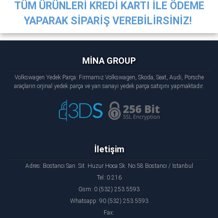
TÜM ÜRÜNLERİ KREDİ KARTI İLE ÖDEME
YAPARAK SİPARİŞ VEREBİLİRSİNİZ!
MİNA GROUP
Volkswagen Yedek Parça: Firmamız Volkswagen, Skoda, Seat, Audi, Porsche
araçların orjinal yedek parça ve yan sanayi yedek parça satışını yapmaktadır.
İletişim
Adres: Bostancı San. Sit. Huzur Hoca Sk. No:58 Bostancı / İstanbul
Tel: 0 216
Gsm: 0 (532) 253 5593
Whatsapp: 90 (532) 253 5593
Fax: