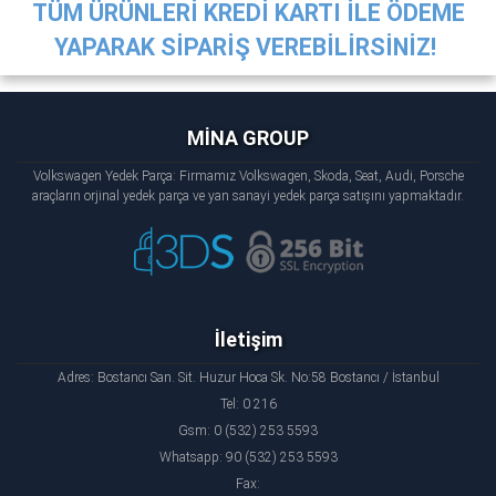
TÜM ÜRÜNLERİ KREDİ KARTI İLE ÖDEME
YAPARAK SİPARİŞ VEREBİLİRSİNİZ!
MİNA GROUP
Volkswagen Yedek Parça: Firmamız Volkswagen, Skoda, Seat, Audi, Porsche
araçların orjinal yedek parça ve yan sanayi yedek parça satışını yapmaktadır.
İletişim
Adres: Bostancı San. Sit. Huzur Hoca Sk. No:58 Bostancı / İstanbul
Tel: 0 216
Gsm: 0 (532) 253 5593
Whatsapp: 90 (532) 253 5593
Fax: