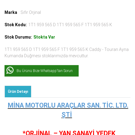
Marka
: Sıfır Orjinal
Stok Kodu:
1T1 959 565 D 1T1 959 565 F 1T1 959 565 K
Stok Durumu:
Stokta Var
1T1 959 565 D 1T1 959 565 F 1T1 959 565 K Caddy - Touran Ayna
Kumanda Düğmesi stoklarımızda mevcuttur.
Bu Ürünü Bize Whatsapp'tan Sorun
Ürün Detayı
MİNA MOTORLU ARAÇLAR SAN. TİC. LTD.
ŞTİ
*ORJİNAL – YAN SANAYİ YEDEK