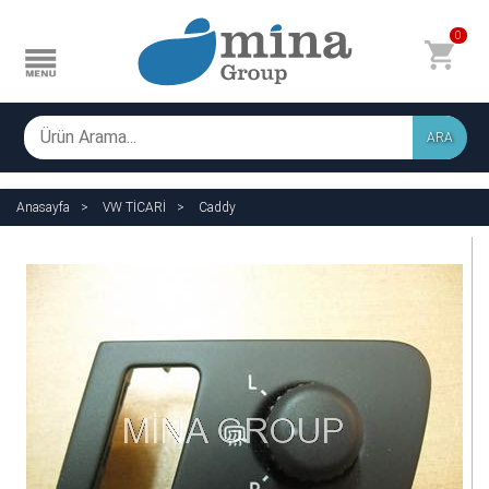
0
ARA
Anasayfa
VW TİCARİ
Caddy