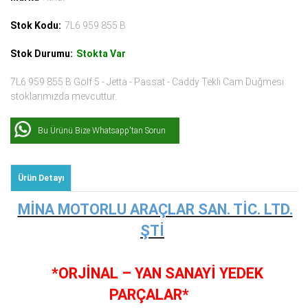
Stok Kodu:
7L6 959 855 B
Stok Durumu:
Stokta Var
7L6 959 855 B Golf 5 - Jetta - Passat - Caddy Tekli Cam Düğmesi
stoklarımızda mevcuttur.
Bu Ürünü Bize Whatsapp'tan Sorun
Ürün Detayı
MİNA MOTORLU ARAÇLAR SAN. TİC. LTD.
ŞTİ
*ORJİNAL – YAN SANAYİ YEDEK
PARÇALAR*