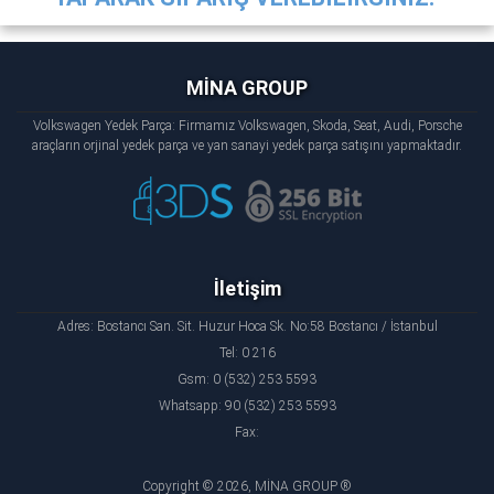
MİNA GROUP
Volkswagen Yedek Parça: Firmamız Volkswagen, Skoda, Seat, Audi, Porsche
araçların orjinal yedek parça ve yan sanayi yedek parça satışını yapmaktadır.
İletişim
Adres: Bostancı San. Sit. Huzur Hoca Sk. No:58 Bostancı / İstanbul
Tel: 0 216
Gsm: 0 (532) 253 5593
Whatsapp: 90 (532) 253 5593
Fax:
Copyright © 2026, MİNA GROUP ®