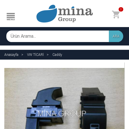
0
ARA
Anasayfa
VW TİCARİ
Caddy