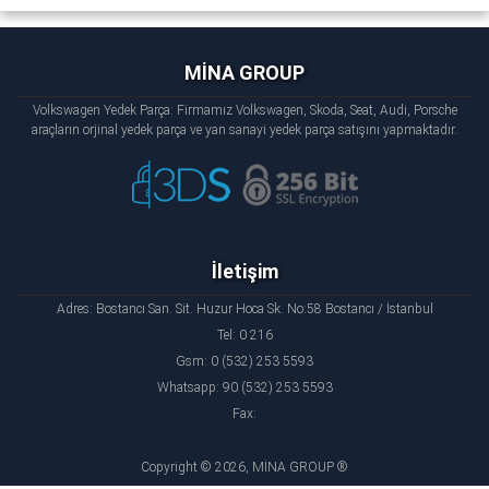
MİNA GROUP
Volkswagen Yedek Parça: Firmamız Volkswagen, Skoda, Seat, Audi, Porsche
araçların orjinal yedek parça ve yan sanayi yedek parça satışını yapmaktadır.
İletişim
Adres: Bostancı San. Sit. Huzur Hoca Sk. No:58 Bostancı / İstanbul
Tel: 0 216
Gsm: 0 (532) 253 5593
Whatsapp: 90 (532) 253 5593
Fax:
Copyright © 2026, MİNA GROUP ®