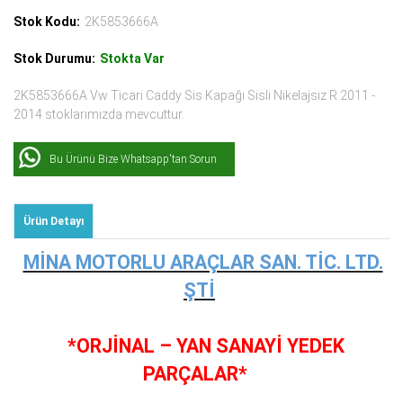
Stok Kodu:
2K5853666A
Stok Durumu:
Stokta Var
2K5853666A Vw Ticari Caddy Sis Kapağı Sisli Nikelajsız R 2011 -
2014 stoklarımızda mevcuttur.
Bu Ürünü Bize Whatsapp'tan Sorun
Ürün Detayı
MİNA MOTORLU ARAÇLAR SAN. TİC. LTD.
ŞTİ
*ORJİNAL – YAN SANAYİ YEDEK
PARÇALAR*