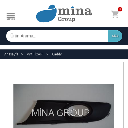
0
ARA
Anasayfa
VW TİCARİ
Caddy