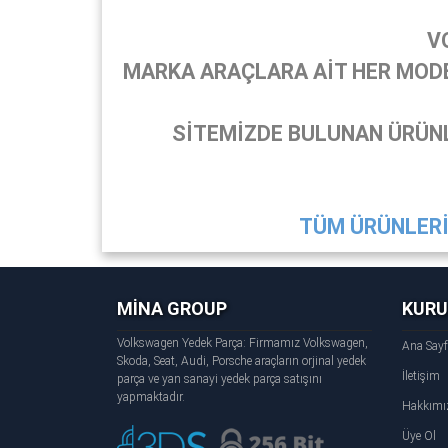
V
MARKA ARAÇLARA AİT HER MODEL
SİTEMİZDE BULUNAN ÜRÜNL
TÜM ÜRÜNLERİ 
MİNA GROUP
KUR
Volkswagen Yedek Parça: Firmamız Volkswagen,
Ana Say
Skoda, Seat, Audi, Porsche araçların orjinal yedek
İletişim
parça ve yan sanayi yedek parça satışını
yapmaktadır.
Hakkımı
Üye Ol