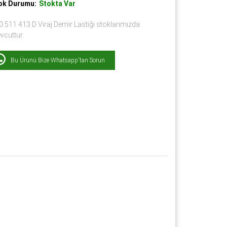
ok Durumu:
Stokta Var
 511 413 D Viraj Demir Lastiği stoklarımızda
vcuttur.
Bu Ürünü Bize Whatsapp'tan Sorun