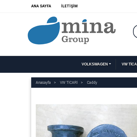
ANA SAYFA
İLETİŞİM
VOLKSWAGEN
VW TİCA
Anasayfa
VW TİCARİ
Caddy