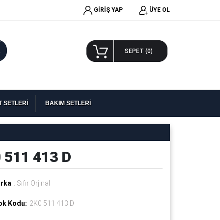
GİRİŞ YAP
ÜYE OL
A
SEPET (
0
)
 SETLERİ
BAKIM SETLERİ
0 511 413 D
rka
: Sıfır Orjinal
ok Kodu:
2K0 511 413 D