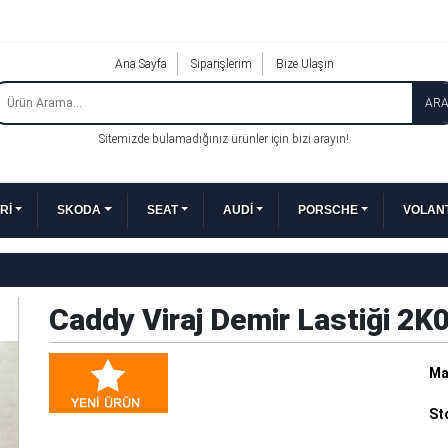
Ana Sayfa
Siparişlerim
Bize Ulaşın
AR
Sitemizde bulamadığınız ürünler için bizi arayın!
Rİ
SKODA
SEAT
AUDİ
PORSCHE
VOLANT
Caddy Viraj Demir Lastiği 2K
Ma
St