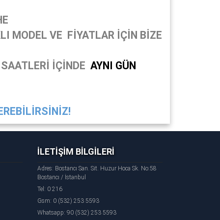
HE
I MODEL VE FİYATLAR İÇİN BİZE
 SAATLERİ İÇİNDE
AYNI GÜN
REBİLİRSİNİZ!
İLETİŞİM BİLGİLERİ
Adres: Bostancı San. Sit. Huzur Hoca Sk. No:58
Bostancı / İstanbul
Tel: 0 216
Gsm: 0 (532) 253 5593
Whatsapp: 90 (532) 253 5593