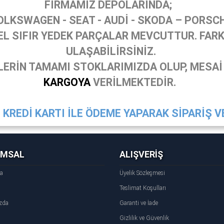
FİRMAMIZ DEPOLARINDA;
OLKSWAGEN - SEAT - AUDİ - SKODA – PORSC
 SIFIR YEDEK PARÇALAR MEVCUTTUR. FARKL
ULAŞABİLİRSİNİZ.
ERİN TAMAMI STOKLARIMIZDA OLUP, MESAİ
KARGOYA
VERİLMEKTEDİR.
KREDİ KARTI İLE ÖDEME YAPARAK SİPARİŞ VE
UMSAL
ALIŞVERİŞ
fa
Üyelik Sözleşmesi
Teslimat Koşulları
zda
Garanti ve İade
Gizlilik ve Güvenlik