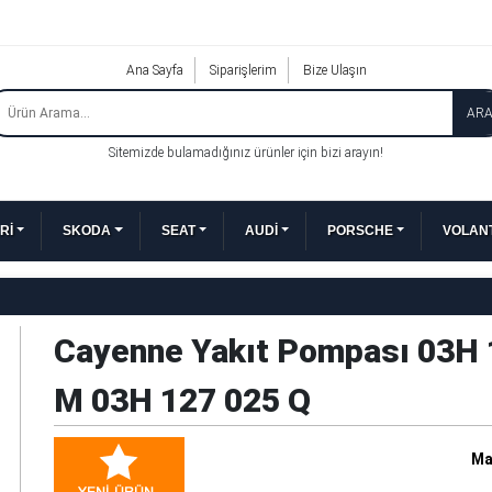
Ana Sayfa
Siparişlerim
Bize Ulaşın
AR
Sitemizde bulamadığınız ürünler için bizi arayın!
Rİ
SKODA
SEAT
AUDİ
PORSCHE
VOLANT
Cayenne Yakıt Pompası 03H 
M 03H 127 025 Q
Ma