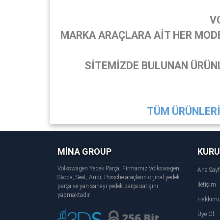
V
MARKA ARAÇLARA AİT HER MODEL
SİTEMİZDE BULUNAN ÜRÜNL
TÜM ÜRÜNLERİ 
MİNA GROUP
KUR
Volkswagen Yedek Parça: Firmamız Volkswagen,
Ana Say
Skoda, Seat, Audi, Porsche araçların orjinal yedek
İletişim
parça ve yan sanayi yedek parça satışını
yapmaktadır.
Hakkımı
Üye Ol