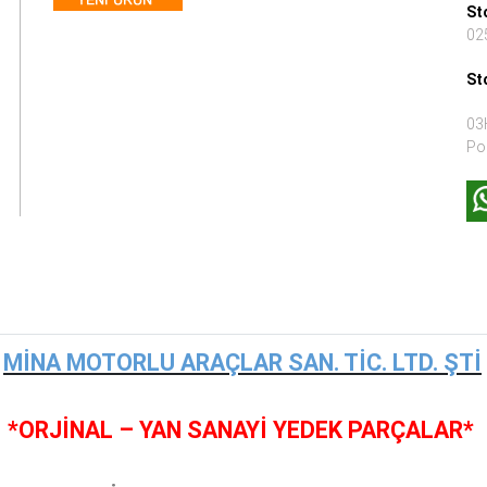
St
02
St
03
Po
MİNA MOTORLU ARAÇLAR SAN. TİC. LTD. ŞTİ
*ORJİNAL – YAN SANAYİ YEDEK PARÇALAR*