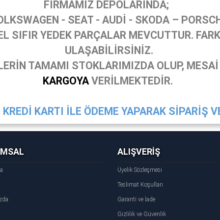
FİRMAMIZ DEPOLARINDA;
OLKSWAGEN - SEAT - AUDİ - SKODA – PORSC
 SIFIR YEDEK PARÇALAR MEVCUTTUR. FARKL
ULAŞABİLİRSİNİZ.
ERİN TAMAMI STOKLARIMIZDA OLUP, MESAİ
KARGOYA
VERİLMEKTEDİR.
KREDİ KARTI İLE ÖDEME YAPARAK SİPARİŞ VE
UMSAL
ALIŞVERİŞ
fa
Üyelik Sözleşmesi
Teslimat Koşulları
zda
Garanti ve İade
Gizlilik ve Güvenlik