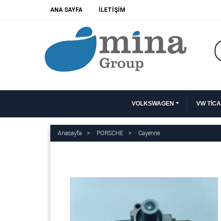
ANA SAYFA
İLETİŞİM
VOLKSWAGEN
VW TİCA
Anasayfa
PORSCHE
Cayenne