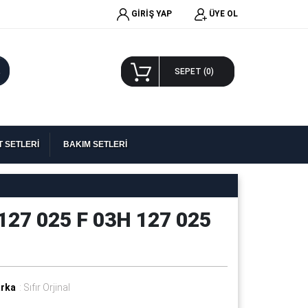
GİRİŞ YAP
ÜYE OL
A
SEPET (
0
)
 SETLERİ
BAKIM SETLERİ
127 025 F 03H 127 025
rka
: Sıfır Orjinal