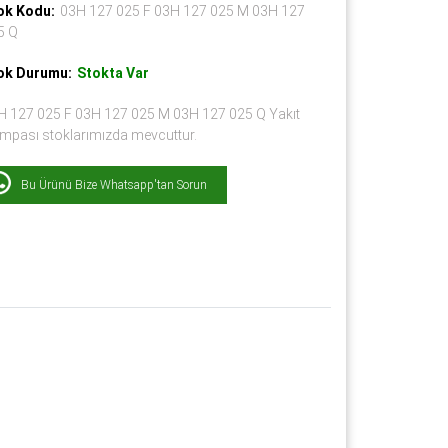
ok Kodu:
03H 127 025 F 03H 127 025 M 03H 127
5 Q
ok Durumu:
Stokta Var
H 127 025 F 03H 127 025 M 03H 127 025 Q Yakıt
mpası stoklarımızda mevcuttur.
Bu Ürünü Bize Whatsapp'tan Sorun