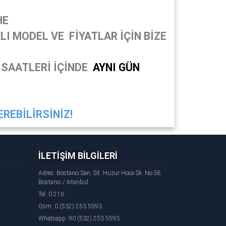
HE
I MODEL VE FİYATLAR İÇİN BİZE
 SAATLERİ İÇİNDE
AYNI GÜN
REBİLİRSİNİZ!
İLETİŞİM BİLGİLERİ
Adres: Bostancı San. Sit. Huzur Hoca Sk. No:58
Bostancı / İstanbul
Tel: 0 216
Gsm: 0 (532) 253 5593
Whatsapp: 90 (532) 253 5593