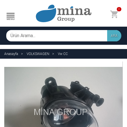
0
ARA
Anasayfa
VOLKSWAGEN
Vw CC