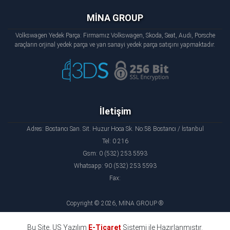
MİNA GROUP
Volkswagen Yedek Parça: Firmamız Volkswagen, Skoda, Seat, Audi, Porsche
araçların orjinal yedek parça ve yan sanayi yedek parça satışını yapmaktadır.
İletişim
Adres: Bostancı San. Sit. Huzur Hoca Sk. No:58 Bostancı / İstanbul
Tel: 0 216
Gsm: 0 (532) 253 5593
Whatsapp: 90 (532) 253 5593
Fax:
Copyright © 2026, MİNA GROUP ®
Bu Site, US Yazılım
E-Ticaret
Sistemi ile Hazırlanmıştır.