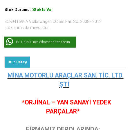
Stok Durumu:
Stokta Var
3C8941699A Volkswagen CC Sis Farı Sol 2008 - 2012
stoklarımızda mevcuttur.
Bu Ürünü Bize Whatsapp'tan Sorun
Ürün Detayı
MİNA MOTORLU ARAÇLAR SAN. TİC. LTD.
ŞTİ
*ORJİNAL – YAN SANAYİ YEDEK
PARÇALAR*
FİRMAMIZ DEPOLARINDA;