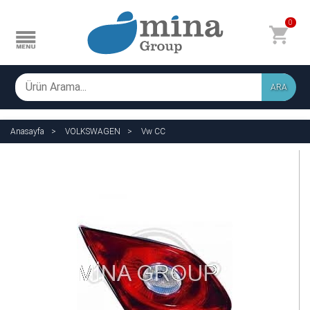
0
ARA
Anasayfa
VOLKSWAGEN
Vw CC