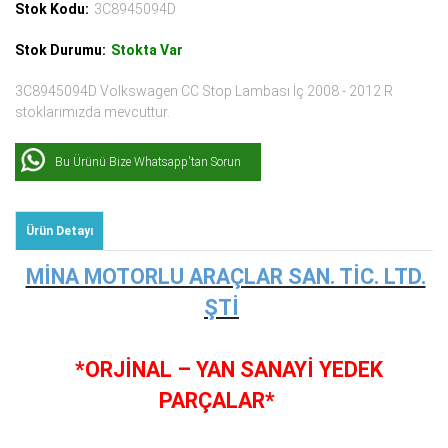
Stok Kodu:
3C8945094D
Stok Durumu:
Stokta Var
3C8945094D Volkswagen CC Stop Lambası İç 2008 - 2012 R
stoklarımızda mevcuttur.
Bu Ürünü Bize Whatsapp'tan Sorun
Ürün Detayı
MİNA MOTORLU ARAÇLAR SAN. TİC. LTD.
ŞTİ
*ORJİNAL – YAN SANAYİ YEDEK
PARÇALAR*