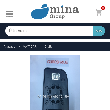
0
ARA
Anasayfa
VW TİCARİ
Crafter