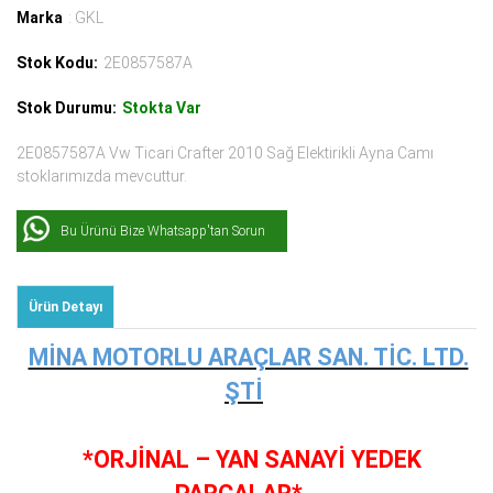
Marka
: GKL
Stok Kodu:
2E0857587A
Stok Durumu:
Stokta Var
2E0857587A Vw Ticari Crafter 2010 Sağ Elektirikli Ayna Camı
stoklarımızda mevcuttur.
Bu Ürünü Bize Whatsapp'tan Sorun
Ürün Detayı
MİNA MOTORLU ARAÇLAR SAN. TİC. LTD.
ŞTİ
*ORJİNAL – YAN SANAYİ YEDEK