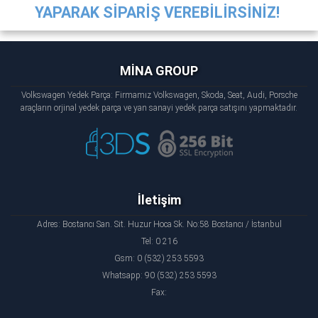
YAPARAK SİPARİŞ VEREBİLİRSİNİZ!
MİNA GROUP
Volkswagen Yedek Parça: Firmamız Volkswagen, Skoda, Seat, Audi, Porsche
araçların orjinal yedek parça ve yan sanayi yedek parça satışını yapmaktadır.
İletişim
Adres: Bostancı San. Sit. Huzur Hoca Sk. No:58 Bostancı / İstanbul
Tel: 0 216
Gsm: 0 (532) 253 5593
Whatsapp: 90 (532) 253 5593
Fax: