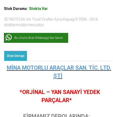
Stok Durumu:
Stokta Var
2E1857516A Vw Ticari Crafter Ayna Kapagı R 2006 - 2016
stoklarımızda mevcuttur.
Bu Ürünü Bize Whatsapp'tan Sorun
Ürün Detayı
MİNA MOTORLU ARAÇLAR SAN. TİC. LTD.
ŞTİ
*ORJİNAL – YAN SANAYİ YEDEK
PARÇALAR*
FİRMAMIZ DEPOLARINDA;