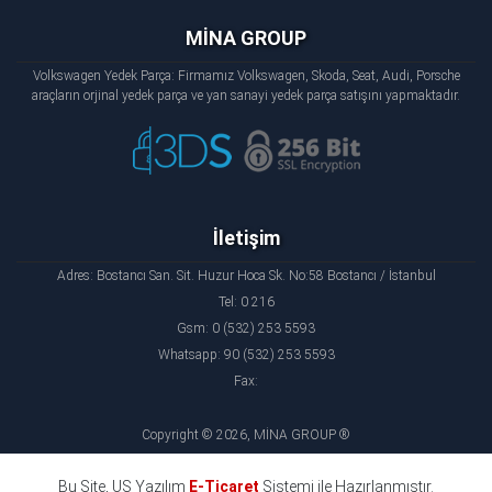
MİNA GROUP
Volkswagen Yedek Parça: Firmamız Volkswagen, Skoda, Seat, Audi, Porsche
araçların orjinal yedek parça ve yan sanayi yedek parça satışını yapmaktadır.
İletişim
Adres: Bostancı San. Sit. Huzur Hoca Sk. No:58 Bostancı / İstanbul
Tel: 0 216
Gsm: 0 (532) 253 5593
Whatsapp: 90 (532) 253 5593
Fax:
Copyright © 2026, MİNA GROUP ®
Bu Site, US Yazılım
E-Ticaret
Sistemi ile Hazırlanmıştır.