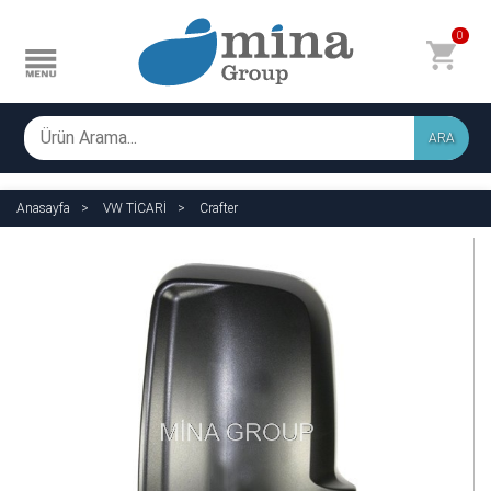
0
ARA
Anasayfa
VW TİCARİ
Crafter