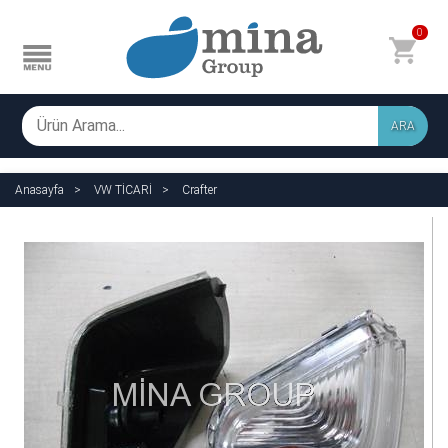
0
ARA
Anasayfa
VW TİCARİ
Crafter