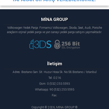
MİNA GROUP
Volkswagen Yedek Parça: Firmamız Volkswagen, Skoda, Seat, Audi, Porsche
araçların orjinal yedek parça ve yan sanayi yedek parça satışını yapmaktadır.
İletişim
Adres: Bostancı San. Sit. Huzur Hoca Sk. No:58 Bostancı / İstanbul
Tel: 0 216
Gsm: 0 (532) 253 5593
Whatsapp: 90 (532) 253 5593
Fax:
Copyright © 2026, MİNA GROUP ®