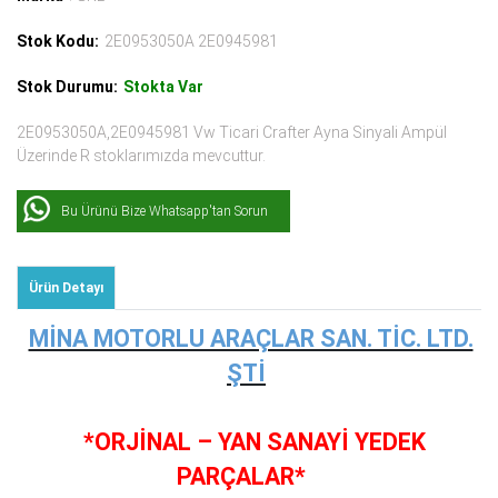
Stok Kodu:
2E0953050A 2E0945981
Stok Durumu:
Stokta Var
2E0953050A,2E0945981 Vw Ticari Crafter Ayna Sinyali Ampül
Üzerinde R stoklarımızda mevcuttur.
Bu Ürünü Bize Whatsapp'tan Sorun
Ürün Detayı
MİNA MOTORLU ARAÇLAR SAN. TİC. LTD.
ŞTİ
*ORJİNAL – YAN SANAYİ YEDEK
PARÇALAR*