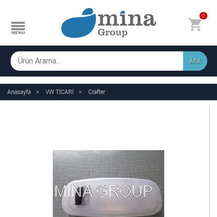
0
ARA
Anasayfa
VW TİCARİ
Crafter