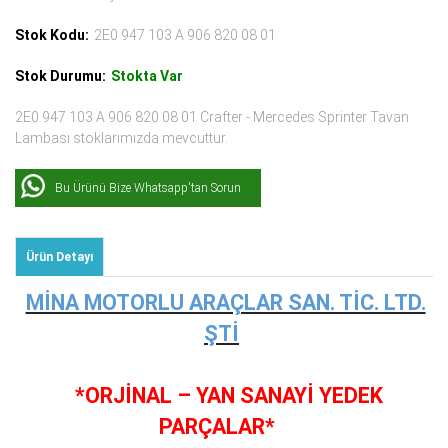
Stok Kodu:
2E0 947 103 A 906 820 08 01
Stok Durumu:
Stokta Var
2E0 947 103 A 906 820 08 01 Crafter - Mercedes Sprinter Tavan
Lambası stoklarımızda mevcuttur.
Bu Ürünü Bize Whatsapp'tan Sorun
Ürün Detayı
MİNA MOTORLU ARAÇLAR SAN. TİC. LTD.
ŞTİ
*ORJİNAL – YAN SANAYİ YEDEK
PARÇALAR*