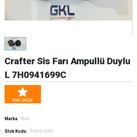
Crafter Sis Farı Ampullü Duylu
L 7H0941699C
Marka
: İthal
Stok Kodu:
7H0941699C