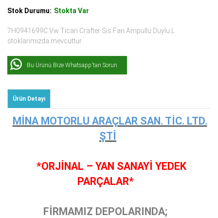
Stok Durumu:
Stokta Var
7H0941699C Vw Ticari Crafter Sis Farı Ampullü Duylu L
stoklarımızda mevcuttur.
Bu Ürünü Bize Whatsapp'tan Sorun
Ürün Detayı
MİNA MOTORLU ARAÇLAR SAN. TİC. LTD.
ŞTİ
*ORJİNAL – YAN SANAYİ YEDEK
PARÇALAR*
FİRMAMIZ DEPOLARINDA;