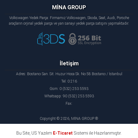
MİNA GROUP
Volkswagen Yedek Parça: Firmamız Volkswagen, Skoda, Seat, Audi, Porsche
araçların orjinal yedek parça ve yan sanayi yedek parça satışını yapmaktadır.
İletişim
Adres: Bostancı San. Sit. Huzur Hoca Sk. No:58 Bostancı / İstanbul
Tel: 0 216
Gsm: 0 (532) 253 5593
Whatsapp: 90 (532) 253 5593
Fax:
Copyright © 2026, MİNA GROUP ®
Bu Site, US Yazılım
E-Ticaret
Sistemi ile Hazırlanmıştır.