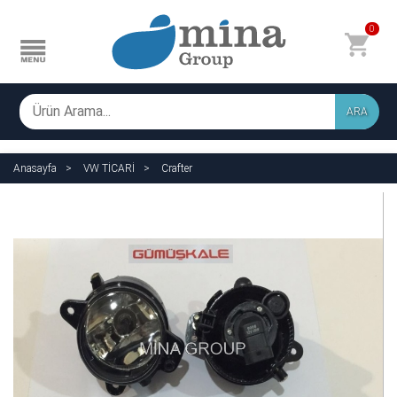
0
ARA
Anasayfa
VW TİCARİ
Crafter