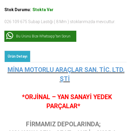
Stok Durumu:
Stokta Var
026 109 675 Subap Lastiği ( 8 Mm ) stoklarımızda mevcuttur.
Bu Ürünü Bize Whatsapp'tan Sorun
Ürün Detayı
MİNA MOTORLU ARAÇLAR SAN. TİC. LTD.
ŞTİ
*ORJİNAL – YAN SANAYİ YEDEK
PARÇALAR*
FİRMAMIZ DEPOLARINDA;