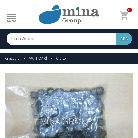
0
ARA
Anasayfa
VW TİCARİ
Crafter