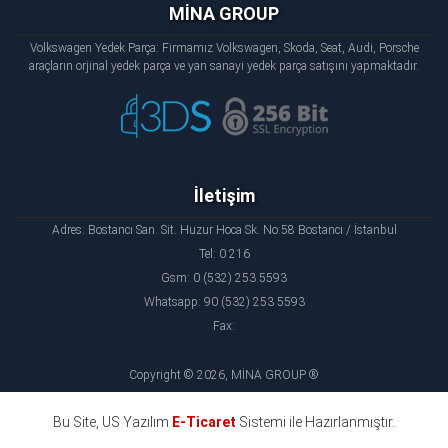
MİNA GROUP
Volkswagen Yedek Parça: Firmamız Volkswagen, Skoda, Seat, Audi, Porsche
araçların orjinal yedek parça ve yan sanayi yedek parça satışını yapmaktadır.
İletişim
Adres: Bostancı San. Sit. Huzur Hoca Sk. No:58 Bostancı / İstanbul
Tel: 0 216
Gsm: 0 (532) 253 5593
Whatsapp: 90 (532) 253 5593
Fax:
Copyright © 2026, MİNA GROUP ®
Bu Site, US Yazılım
E-Ticaret
Sistemi ile Hazırlanmıştır.