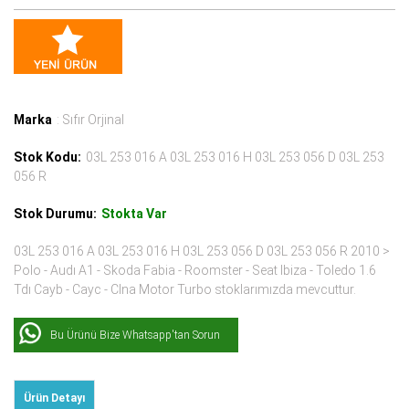
Marka
: Sıfır Orjinal
Stok Kodu:
03L 253 016 A 03L 253 016 H 03L 253 056 D 03L 253
056 R
Stok Durumu:
Stokta Var
03L 253 016 A 03L 253 016 H 03L 253 056 D 03L 253 056 R 2010 >
Polo - Audı A1 - Skoda Fabia - Roomster - Seat Ibiza - Toledo 1.6
Tdı Cayb - Cayc - Clna Motor Turbo stoklarımızda mevcuttur.
Bu Ürünü Bize Whatsapp'tan Sorun
Ürün Detayı