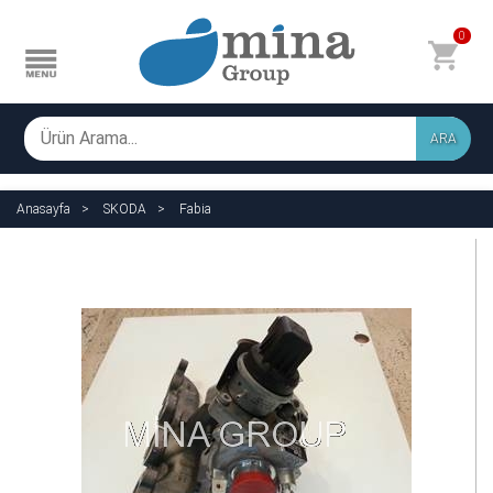
0
ARA
Anasayfa
SKODA
Fabia