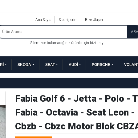
Ana Sayfa
Siparişlerim
Bize Ulaşın
AR
Sitemizde bulamadığınız ürünler için bizi arayın!
Rİ
SKODA
SEAT
AUDİ
PORSCHE
VOLANT
Fabia Golf 6 - Jetta - Polo - 
Fabia - Octavia - Seat Leon - 
Cbzb - Cbzc Motor Blok CBZ