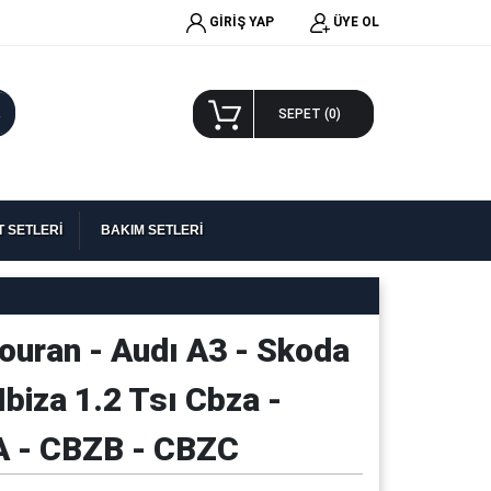
GİRİŞ YAP
ÜYE OL
A
SEPET (
0
)
 SETLERİ
BAKIM SETLERİ
Touran - Audı A3 - Skoda
Ibiza 1.2 Tsı Cbza -
A - CBZB - CBZC