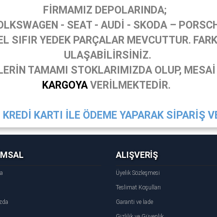
FİRMAMIZ DEPOLARINDA;
OLKSWAGEN - SEAT - AUDİ - SKODA – PORSC
 SIFIR YEDEK PARÇALAR MEVCUTTUR. FARKL
ULAŞABİLİRSİNİZ.
ERİN TAMAMI STOKLARIMIZDA OLUP, MESAİ
KARGOYA
VERİLMEKTEDİR.
KREDİ KARTI İLE ÖDEME YAPARAK SİPARİŞ VE
UMSAL
ALIŞVERİŞ
fa
Üyelik Sözleşmesi
Teslimat Koşulları
zda
Garanti ve İade
Gizlilik ve Güvenlik