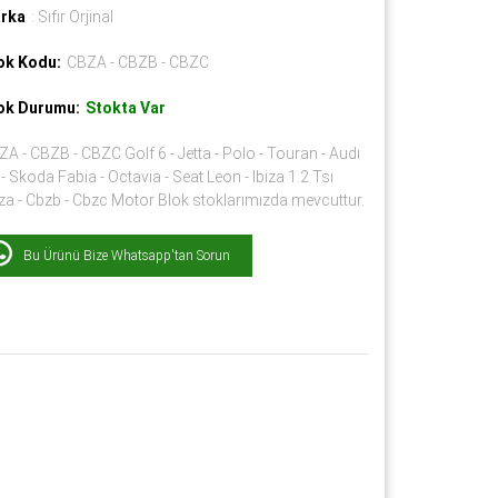
rka
: Sıfır Orjinal
ok Kodu:
CBZA - CBZB - CBZC
ok Durumu:
Stokta Var
A - CBZB - CBZC Golf 6 - Jetta - Polo - Touran - Audı
- Skoda Fabia - Octavia - Seat Leon - Ibiza 1.2 Tsı
za - Cbzb - Cbzc Motor Blok stoklarımızda mevcuttur.
Bu Ürünü Bize Whatsapp'tan Sorun