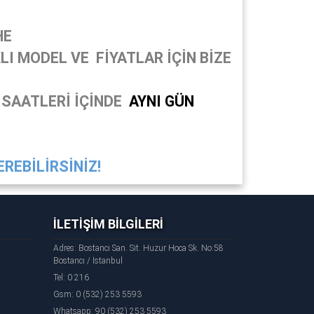
HE
I MODEL VE FİYATLAR İÇİN BİZE
 SAATLERİ İÇİNDE
AYNI GÜN
REBİLİRSİNİZ!
İLETİŞİM BİLGİLERİ
Adres: Bostancı San. Sit. Huzur Hoca Sk. No:58
Bostancı / İstanbul
Tel: 0 216
Gsm: 0 (532) 253 5593
Whatsapp: 90 (532) 253 5593