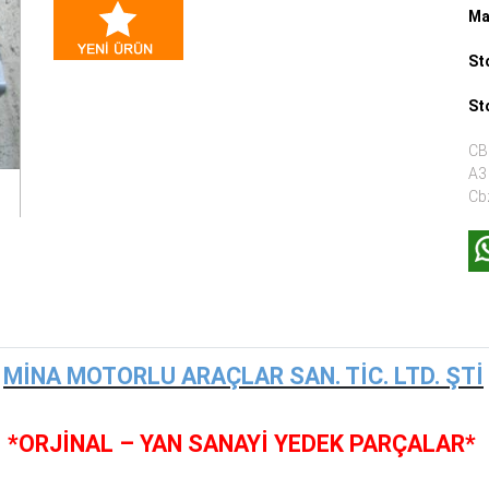
Ma
St
St
CBZ
A3 
Cb
MİNA MOTORLU ARAÇLAR SAN. TİC. LTD. ŞTİ
*ORJİNAL – YAN SANAYİ YEDEK PARÇALAR*