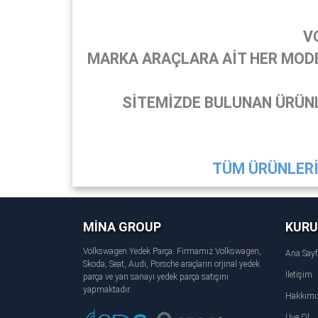
V
MARKA ARAÇLARA AİT HER MODEL
SİTEMİZDE BULUNAN ÜRÜNL
TÜM ÜRÜNLERİ 
MİNA GROUP
KUR
Volkswagen Yedek Parça: Firmamız Volkswagen,
Ana Say
Skoda, Seat, Audi, Porsche araçların orjinal yedek
İletişim
parça ve yan sanayi yedek parça satışını
yapmaktadır.
Hakkımı
Üye Ol