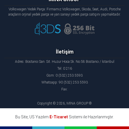
Volkswagen Yedek Parça: Firmamız Volkswagen, Skoda, Seat, Audi, Porsche
araçların orjinal yedek parça ve yan sanayi yedek parça satışını yapmaktadır.
İletişim
Adres: Bostancı San. Sit. Huzur Hoca Sk. No:58 Bostancı / İstanbul
Tel: 0 216
Gsm: 0 (532) 253 5593
Whatsapp: 90 (532) 253 5593
Fax:
Copyright © 2026, MİNA GROUP ®
Bu Site, US Yazılım
E-Ticaret
Sistemi ile Hazırlanmıştır.