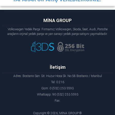
MİNA GROUP
Volkswagen Yedek Parça: Firmamız Volkswagen, Skoda, Seat, Audi, Porsche
araçların orjinal yedek parça ve yan sanayi yedek parça satışını yapmaktadır.
İletişim
Adres: Bostancı San. Sit. Huzur Hoca Sk. No:58 Bostancı / İstanbul
Tel: 0 216
Gsm: 0 (532) 253 5593
Whatsapp: 90 (532) 253 5593
Fax:
Copyright © 2026, MİNA GROUP ®