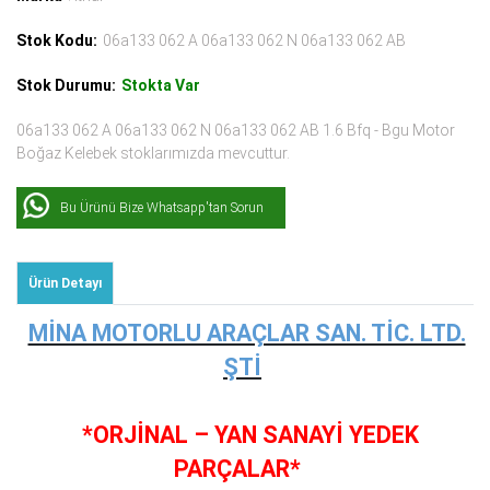
Stok Kodu:
06a133 062 A 06a133 062 N 06a133 062 AB
Stok Durumu:
Stokta Var
06a133 062 A 06a133 062 N 06a133 062 AB 1.6 Bfq - Bgu Motor
Boğaz Kelebek stoklarımızda mevcuttur.
Bu Ürünü Bize Whatsapp'tan Sorun
Ürün Detayı
MİNA MOTORLU ARAÇLAR SAN. TİC. LTD.
ŞTİ
*ORJİNAL – YAN SANAYİ YEDEK
PARÇALAR*