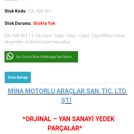
Stok Kodu:
03L 906 461
Stok Durumu:
Stokta Yok
03L 906 461 1.6 Tdı Caya - Cayb - Cayc - Cayd - Caye Motor Hava
Akışmetre stoklarımızda mevcuttur.
Bu Ürünü Bize Whatsapp'tan Sorun
Ürün Detayı
MİNA MOTORLU ARAÇLAR SAN. TİC. LTD.
ŞTİ
*ORJİNAL – YAN SANAYİ YEDEK
PARÇALAR*