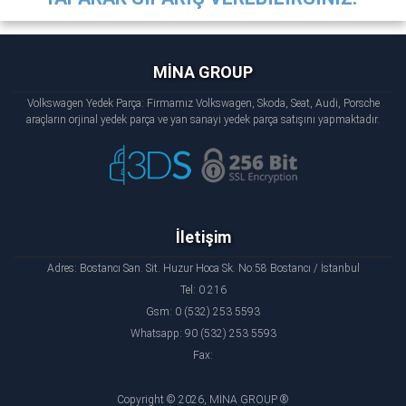
MİNA GROUP
Volkswagen Yedek Parça: Firmamız Volkswagen, Skoda, Seat, Audi, Porsche
araçların orjinal yedek parça ve yan sanayi yedek parça satışını yapmaktadır.
İletişim
Adres: Bostancı San. Sit. Huzur Hoca Sk. No:58 Bostancı / İstanbul
Tel: 0 216
Gsm: 0 (532) 253 5593
Whatsapp: 90 (532) 253 5593
Fax:
Copyright © 2026, MİNA GROUP ®